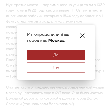
Ну и третье место — переименована улица то ли в 1932
году, то ли в 1922 году, как указывает П. Сытин, в честь
английских рабочих, которые в 1844 году собрали по 1
фунту стерлингов и создали коллективное
хозяйственное (торговое) предприятие —
потребительское общество на кооперативных
Мы определили Ваш
принципах. С этого года и начинает свой отсчёт
город как
Москва
потребительская кооперация и международное
кооперативное движение. Да. Улица Рочдельская
раньше была Гагаринской, а потом Нижней
Да
Пресненской. А названа в честь ткачей из Рочдейла
близ Манчестера. Скорее всего потому, что здесь
Нет
высятся корпуса старейшей московской мануфактуры
— Трёхгорной.
Считается, что предшественница современной улицы
могла существовать ещё в XVI веке. Она была частью
Волоцкой дороги, по которой ездили в город Волок
Ламский (так называли Волоколамск).