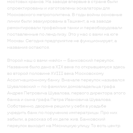
мостовых кранов. На заводе впервые в стране были
спроектированы и изготовлены эскалаторы для
Московского метрополитена. В годы войны основные
линии были эвакуированы в Ташкент, а на заводе
ремонтировали трофейные танки и переоборудовали
поставленные по ленд-лизу. Это у нас с вами на юге
Москвы. Сегодня предприятие не функционирует, а
названия остаются.
Второй наш с вами «кейс» — Банковский переулок.
Название было дано в XIX веке по открывшемуся здесь
во второй половине XVIII века Московскому
Ассигнационному банку. Вначале переулок назывался
Шуваловский — по фамилии домовладельца графа
Андрея Петровича Шувалова, первого директора этого
банка и сына графа Петра Ивановича Шувалова.
Собственно, дворяне решили у себя в усадьбе
учредить банк по поручению императрицы. Про них
забыли, а рассказ об их деле жив. Банковский
переулок выходит на Мясницкую улицу. То есть центр.