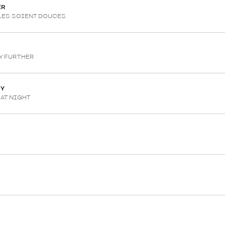
ER
LES SOIENT DOUCES
NY FURTHER
NY
 AT NIGHT