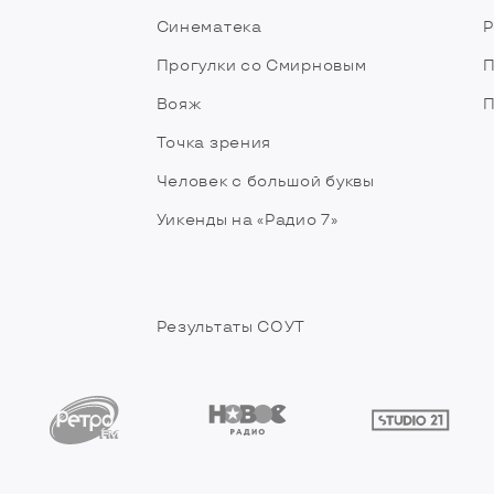
Синематека
Р
Прогулки со Смирновым
П
Вояж
П
Точка зрения
Человек с большой буквы
Уикенды на «Радио 7»
Результаты СОУТ