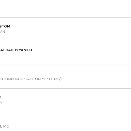
STON
MAN
EAT DADDY YANKEE
UTUMN 1982 "TAKE ON ME" DEMO)
Y
Y
L ME