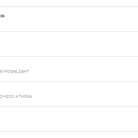
DS
THE MOONLIGHT
TO MISS A THING