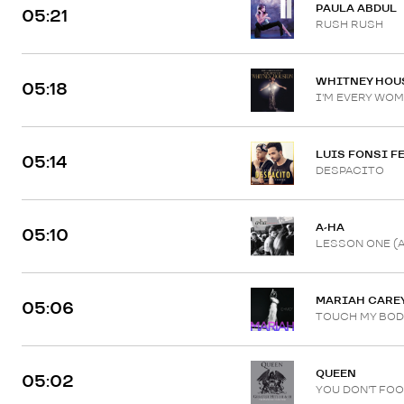
PAULA ABDUL
05:21
RUSH RUSH
WHITNEY HOU
05:18
I'M EVERY WO
LUIS FONSI F
05:14
DESPACITO
A-HA
05:10
LESSON ONE (A
MARIAH CARE
05:06
TOUCH MY BOD
QUEEN
05:02
YOU DON'T FOO