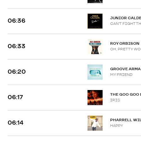
JUNIOR CALDE
06:36
CAN'T FIGHT T
ROY ORBISON
06:33
OH, PRETTY W
GROOVE ARMA
06:20
MY FRIEND
THE GOO GOO
06:17
IRIS
PHARRELL WI
06:14
HAPPY