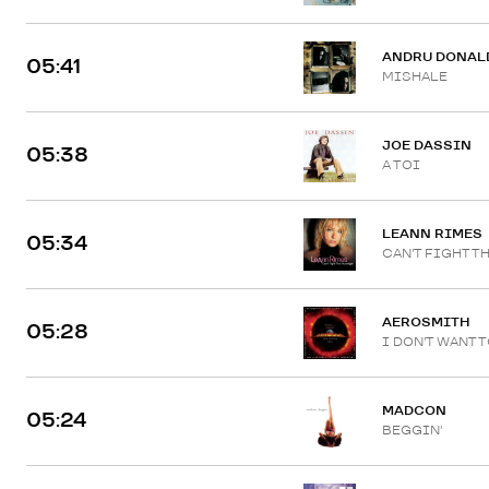
ANDRU DONAL
05:41
MISHALE
JOE DASSIN
05:38
A TOI
LEANN RIMES
05:34
CAN'T FIGHT 
AEROSMITH
05:28
I DON'T WANT 
MADCON
05:24
BEGGIN'