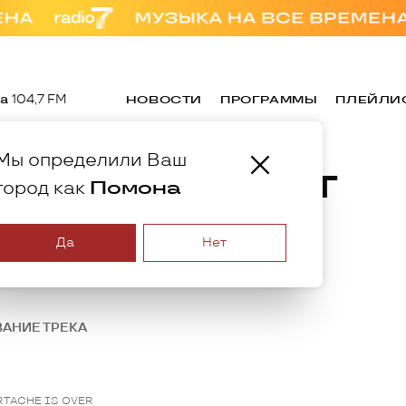
а
104,7 FM
НОВОСТИ
ПРОГРАММЫ
ПЛЕЙЛИ
Мы определили Ваш
Плейлист
Помона
город как
Да
Нет
05:00
07:00
ВАНИЕ ТРЕКА
RTACHE IS OVER