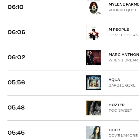
MYLENE FARM
06:10
POURVU QU'EL
M PEOPLE
06:06
DON'T LOOK A
MARC ANTHO
06:02
WHEN I DREAM
AQUA
05:56
BARBIE GIRL
HOZIER
05:48
TOO SWEET
CHER
05:45
DOV'E L'AMORE