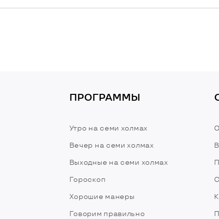
ПРОГРАММЫ
Утро на семи холмах
О
Вечер на семи холмах
В
Выходные на семи холмах
П
Гороскоп
С
Хорошие манеры
К
Говорим правильно
П