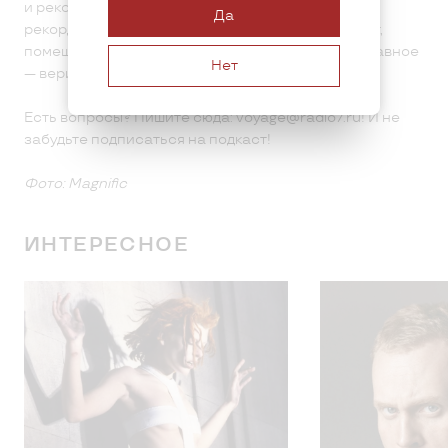
и рекорд, официально зафиксированный в Книге
Да
рекордов Гиннесса. Так что когда горы тебя зовут,
помешать тебе не могут ни возраст, ни увечья, главное
Нет
— верить. И сделать первый шаг.
Есть вопросы? Пишите сюда: voyage@radio7.ru! И не
забудьте подписаться на подкаст!
Фото: Magnific
ИНТЕРЕСНОЕ