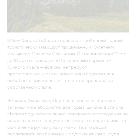
В Челябинской области появился необычный горный
туристический маршрут, придуманный 10-летним
мальчиком Матвеем Ивониным. Он называется «10 гор
до 10 лет» и проводит по 10 красивым вершинам
Южного Урала — все они не требуют
профессионального снаряжения и подходят для
семейного приключения, что автор проверил на
собственном опыте.
Яманкая, Зюраткуль, Двуглавая сопка в нацпарке
Таганай — на абсолютно все горы и шиханы в списке
Матвей поднимался лично: совершать восхождения он
начал с пяти лет, разумеется, вместе с родителями, но
сам, а не на ручках у папы-мамы. Те, кто решит
последовать его примеру, могут скачать маршрут в