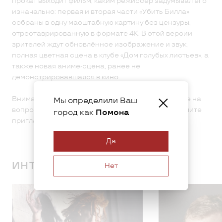
прокат выходит фильм, каким режиссёр задумывал его
изначально: первая и вторая части «Убить Билла»
собраны в одну масштабную картину без цензуры,
отреставрированную в формате 4K. В этой версии
зрителей ждут обновлённое изображение и звук,
полная цветная сцена в клубе «Дом голубых листьев», а
также новая аниме-сцена, ранее не
демонстрировавшаяся в кино.
Внимательно слушайте эфир «Радио 7», отвечайте на
Мы определили Ваш
вопросы ведущих — и, возможно, именно вы получите
город как
Помона
приглашение в кино!
Да
ИНТЕРЕСНОЕ
Нет