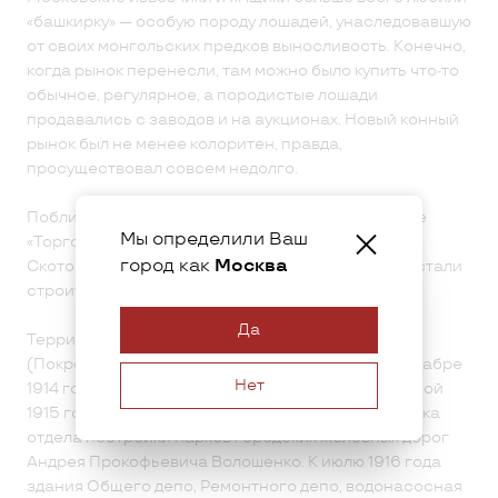
«башкирку» — особую породу лошадей, унаследовавшую
от своих монгольских предков выносливость. Конечно,
когда рынок перенесли, там можно было купить что-то
обычное, регулярное, а породистые лошади
продавались с заводов и на аукционах. Новый конный
рынок был не менее колоритен, правда,
просуществовал совсем недолго.
Поблизости находилось удивительное заведение
Мы определили Ваш
«Торговая конюшня» Всеконсоюза. На 2-й
город как
Москва
Скотопрогонной улице. А вместо конного рынка стали
строить депо.
Да
Территория для строительства Калитниковского
(Покровского) депо была отведена городом в декабре
Нет
1914 года. Закладка зданий депо состоялась весной
1915 года. Строили по проекту архитектора, техника
отдела постройки парков городских железных дорог
Андрея Прокофьевича Волошенко. К июлю 1916 года
здания Общего депо, Ремонтного депо, водонасосная