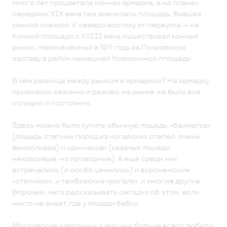
много лет процветала конная ярмарка, а на планах
середины XIX века там значилась площадь, бывшая
конной скачкой. К северо-востоку от переулка — на
Конной площади с XVIII века существовал конный
рынок, перенесённый в 1911 году за Покровскую
заставу в район нынешней Новоконной площади.
В чём разница между рынком и ярмаркой? На ярмарку
привозили сезонно и разово, на рынке же было всё
солидно и постоянно.
Здесь можно было купить обычную лошадь, «бахматов»
(лошадь степных пород из ногайских степей, очень
выносливая) и «дончаков» (казачьи лошади,
некрасивые, но проворные). А ещё среди них
встречались (и особо ценились) и воронежские
«степняки», и тамбовские «рогаля», и многие другие.
Впрочем, чего рассказывать сегодня об этом, если
никто не знает, где у лошади бабки.
Московские извозчики и ямщики больше всего любили