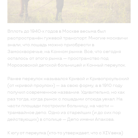
Вплоть до 1940-х годов в Москве весьма был
распространён гужевой транспорт. Многие москвичи
знали, что лошадь можно приобрести в
Замоскворечье, на Конном рынке. Всё, что сегодня
осталось от этого рынка — пространство под
Морозовской детской больницей и Конный переулок.
Ранее переулок назывался Кривой и Кривопроульский
(от «кривой проулок») — за свою форму, а в 1910 году
получил современное название. Удивительно, но как
раз тогда, когда рынок с лошадьми отсюда уехал. На
части площади построили больницу, на части —
трамвайное депо. Одно из старейших (и до сих пор
действующих) в столице — Депо имени Апакова.
К югу от переулка (кто-то утверждает, что с XIV века)