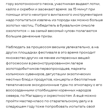
гору золотоносного песка, участникам выдают лотки,
кайло и скребки и засекают время: за 15 минут при
помощи этого нехитрого винтажного инструментария
надо попытаться извлечь из породы как можно больше
золотых частиц. Победитель в буквальном смысле
озолотится — за самый весомый «улов» полагаются
большие денежные призы.
Наблюдать за процессом весьма увлекательно, а на
других площадках фестиваля в это время проходит
множество других не менее интересных вещей:
фотосессии в реконструированном лагере
золотодобытчиков-первопроходцев, маркеты
колымских сувениров, дегустации экзотических
местных блюд и продуктов, концерты и бесплатные
тематические экскурсионные туры по этнопарку с его
воссозданными стойбищами коренных народов
севера, по Магадану и окрестностям. А ещё можно
пройти мастер-класс по старательскому делу и в
следующем году тоже попробовать испытать свой