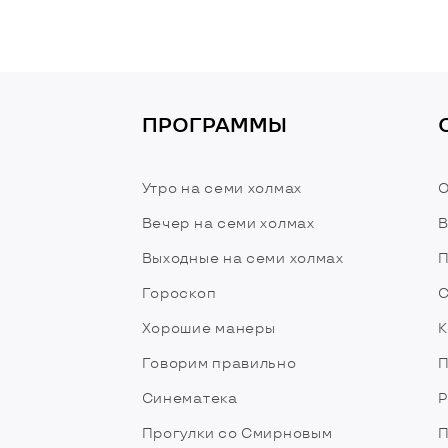
ПРОГРАММЫ
Утро на семи холмах
О
Вечер на семи холмах
В
Выходные на семи холмах
П
Гороскоп
С
Хорошие манеры
К
Говорим правильно
П
Синематека
Р
Прогулки со Смирновым
П