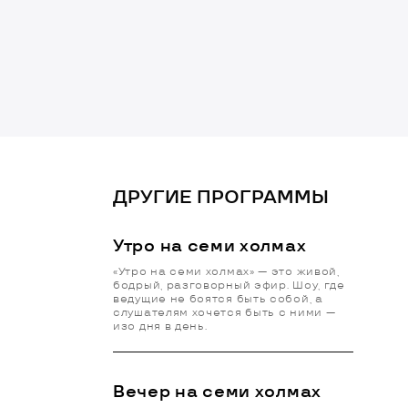
ДРУГИЕ ПРОГРАММЫ
Утро на семи холмах
«Утро на семи холмах» — это живой,
бодрый, разговорный эфир. Шоу, где
ведущие не боятся быть собой, а
слушателям хочется быть с ними —
изо дня в день.
Вечер на семи холмах