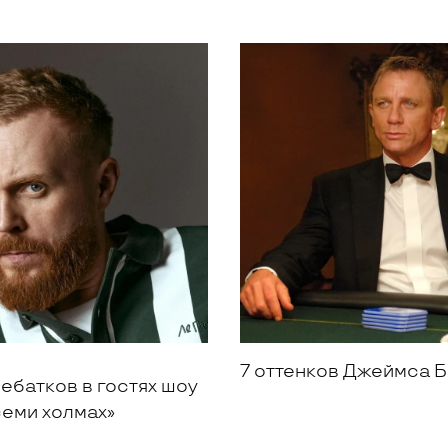
7 оттенков Джеймса 
ебатков в гостях шоу
семи холмах»