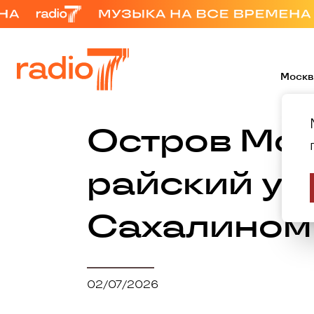
Москв
Остров Мон
райский уг
Сахалином
02/07/2026