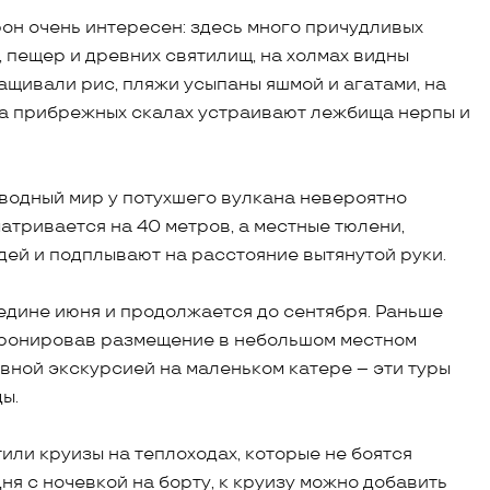
он очень интересен: здесь много причудливых
, пещер и древних святилищ, на холмах видны
ращивали рис, пляжи усыпаны яшмой и агатами, на
 на прибрежных скалах устраивают лежбища нерпы и
дводный мир у потухшего вулкана невероятно
тривается на 40 метров, а местные тюлени,
дей и подплывают на расстояние вытянутой руки.
едине июня и продолжается до сентября. Раньше
бронировав размещение в небольшом местном
евной экскурсией на маленьком катере – эти туры
ы.
или круизы на теплоходах, которые не боятся
ня с ночевкой на борту, к круизу можно добавить