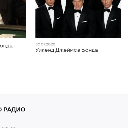
30.07.2026
Бонда
Уикенд Джеймса Бонда
О РАДИО
 радио