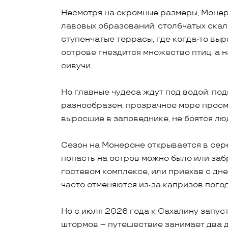
Несмотря на скромные размеры, Монер
лавовых образований, столбчатых скал
ступенчатые террасы, где когда-то вы
острове гнездится множество птиц, а
сивучи.
Но главные чудеса ждут под водой: по
разнообразен, прозрачное море просма
выросшие в заповеднике, не боятся лю
Сезон на Монероне открывается в сер
попасть на остров можно было или за
гостевом комплексе, или приехав с дн
часто отменяются из-за капризов погод
Но с июля 2026 года к Сахалину запуст
штормов – путешествие занимает два д