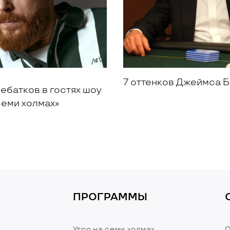
7 оттенков Джеймса 
ебатков в гостях шоу
семи холмах»
ПРОГРАММЫ
Утро на семи холмах
О