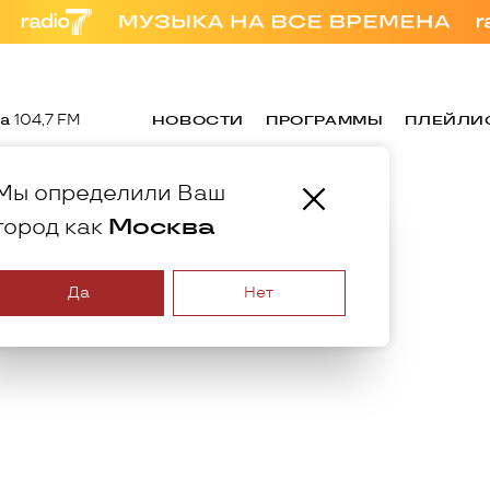
а
104,7 FM
НОВОСТИ
ПРОГРАММЫ
ПЛЕЙЛИ
Мы определили Ваш
ерон:
Москва
город как
олок рядом с
Да
Нет