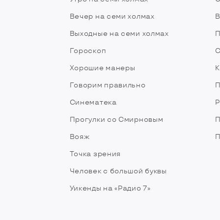
Вечер на семи холмах
В
Выходные на семи холмах
П
Гороскоп
С
Хорошие манеры
К
Говорим правильно
П
Синематека
Р
Прогулки со Смирновым
П
Вояж
П
Точка зрения
Человек с большой буквы
Уикенды на «Радио 7»