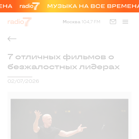
Москва
104,7 FM
7 отличных фильмов о
безжалостных лидерах
02/07/2026