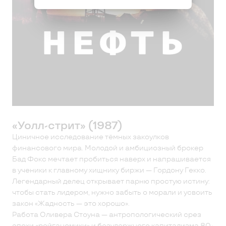
«Уолл-стрит» (1987)
Циничное исследование тёмных закоулков
финансового мира. Молодой и амбициозный брокер
Бад Фокс мечтает пробиться наверх и напрашивается
в ученики к главному хищнику биржи — Гордону Гекко.
Легендарный делец открывает парню простую истину:
чтобы стать лидером, нужно забыть о морали и усвоить
закон «Жадность — это хорошо».
Работа Оливера Стоуна — антропологический срез
эпохи «рейганомики» и безудержного капитализма 80-