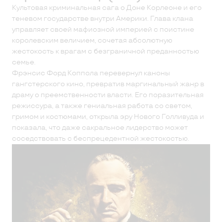
Культовая криминальная сага о Доне Корлеоне и его
теневом государстве внутри Америки. Глава клана
управляет своей мафиозной империей с поистине
королевским величием, сочетая абсолютную
жестокость к врагам с безграничной преданностью
семье.
Фрэнсис Форд Коппола перевернул каноны
гангстерского кино, превратив маргинальный жанр в
драму о преемственности власти. Его поразительная
режиссура, а также гениальная работа со светом,
гримом и костюмами, открыла эру Нового Голливуда и
показала, что даже сакральное лидерство может
соседствовать с беспрецедентной жестокостью.