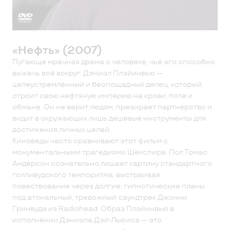
«Нефть» (2007)
Пугающе мрачная драма о человеке, чьё эго способно
выжечь всё вокруг. Дэниэл Плэйинвью —
целеустремлённый и беспощадный делец, который
строит свою нефтяную империю на крови, поте и
обмане. Он не верит людям, презирает партнёрство и
видит в окружающих лишь дешёвые инструменты для
достижения личных целей.
Киноведы часто сравнивают этот фильм с
монументальными трагедиями Шекспира. Пол Томас
Андерсон сознательно лишает картину стандартного
голливудского темпоритма, выстраивая
повествование через долгие, гипнотические планы
под атональный, тревожный саундтрек Джонни
Гринвуда из Radiohead. Образ Плэйинвью в
исполнении Дэниэла Дэй-Льюиса — это