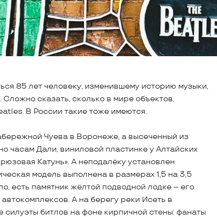
ься 85 лет человеку, изменившему историю музыки,
 Сложно сказать, сколько в мире объектов,
atles. В России такие тоже имеются.
абережной Чуева в Воронеже, а высеченный из
но часам Дали, виниловой пластинке у Алтайских
рюзовая Катунь». А неподалёку установлен
ческая модель выполнена в размерах 1,5 на 3,5
ло, есть памятник жёлтой подводной лодке – его
 автокомплексов. А на берегу реки Исеть в
 силуэты битлов на фоне кирпичной стены: фанаты