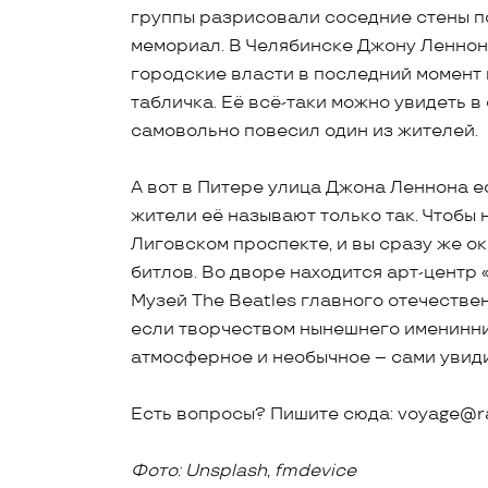
группы разрисовали соседние стены п
мемориал. В Челябинске Джону Леннону
городские власти в последний момент 
табличка. Её всё-таки можно увидеть в
самовольно повесил один из жителей.
А вот в Питере улица Джона Леннона ест
жители её называют только так. Чтобы 
Лиговском проспекте, и вы сразу же о
битлов. Во дворе находится арт-центр 
Музей The Beatles главного отечествен
если творчеством нынешнего именинник
атмосферное и необычное – сами увиди
Есть вопросы? Пишите сюда: voyage@rad
Фото: Unsplash, fmdevice