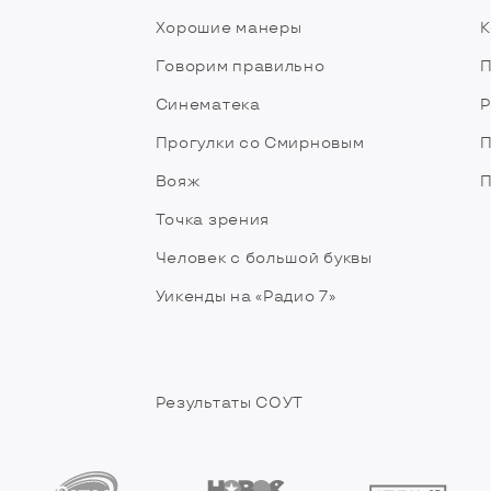
Хорошие манеры
К
Говорим правильно
П
Синематека
Р
Прогулки со Смирновым
П
Вояж
П
Точка зрения
Человек с большой буквы
Уикенды на «Радио 7»
Результаты СОУТ