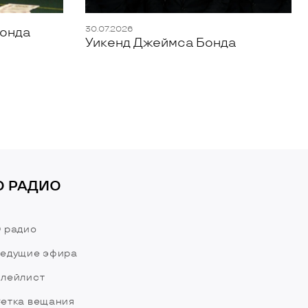
30.07.2026
Бонда
Уикенд Джеймса Бонда
О РАДИО
 радио
едущие эфира
лейлист
етка вещания