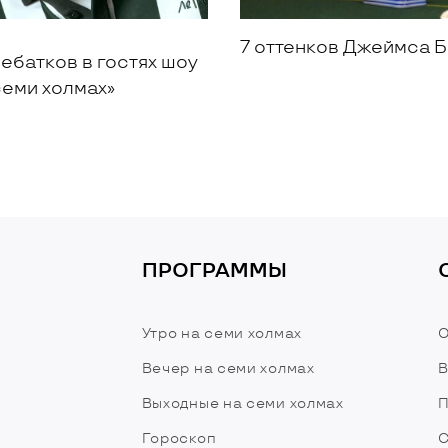
7 оттенков Джеймса 
ебатков в гостях шоу
семи холмах»
ПРОГРАММЫ
Утро на семи холмах
О
Вечер на семи холмах
В
Выходные на семи холмах
П
Гороскоп
С