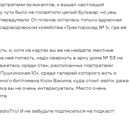
ортретами музыкантов, и вышел настоящий
 чуть было не посвятили целый бульвар, но увы,
передумали. От планов осталась только адресная
 садоводческом хозяйстве «Тракторосад № 1», где её
ь, и, хотя на картах вы её не найдёте, местные
на неё попасть, надо свернуть в арку дома № 53 на
кажетесь среди стен, расписанных портретами
«Пушкинская-10», среди галерей которого есть и
ного битломана Коли Васина, куда стоит зайти, даже
а вы не очень интересуетесь. Место очень
те.
io7.ru! И не забудьте подписаться на подкаст!