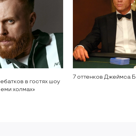
7 оттенков Джеймса 
ебатков в гостях шоу
семи холмах»