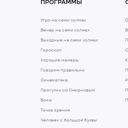
ПРОГРАММЫ
Утро на семи холмах
О
Вечер на семи холмах
В
Выходные на семи холмах
П
Гороскоп
С
Хорошие манеры
К
Говорим правильно
П
Синематека
Р
Прогулки со Смирновым
П
Вояж
П
Точка зрения
Человек с большой буквы