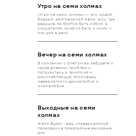
Утро на семи холмах
«Утро на семи холмах» — это живой,
бодрый, разговорный эфир. Шоу, где
ведущие не боятся быть собой, а
слушателям хочется быть с ними —
изо дня в день.
Вечер на семи холмах
В компании с Олегом вы забудете о
грузе дневных проблем и
погрузитесь в приятную и
расслабляющую атмосферу
невероятного дружелюбия и
жизнелюбия.
Выходные на семи
холмах
Женя Вудян - ваш универсальный
проводник в прекрасные выходные
дни.