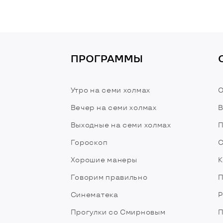
ПРОГРАММЫ
Утро на семи холмах
О
Вечер на семи холмах
В
Выходные на семи холмах
П
Гороскоп
С
Хорошие манеры
К
Говорим правильно
П
Синематека
Р
Прогулки со Смирновым
П