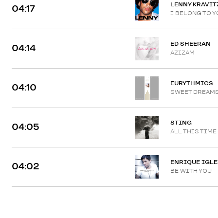
LENNY KRAVIT
04:17
I BELONG TO Y
ED SHEERAN
04:14
AZIZAM
EURYTHMICS
04:10
SWEET DREAM
STING
04:05
ALL THIS TIME
ENRIQUE IGL
04:02
BE WITH YOU