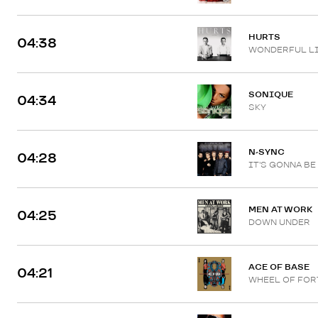
HURTS
04:38
WONDERFUL L
SONIQUE
04:34
SKY
N-SYNC
04:28
IT'S GONNA BE
MEN AT WORK
04:25
DOWN UNDER
ACE OF BASE
04:21
WHEEL OF FOR