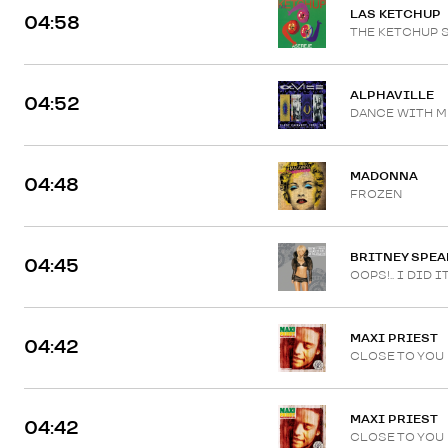
LAS KETCHUP
04:58
THE KETCHUP 
ALPHAVILLE
04:52
DANCE WITH M
MADONNA
04:48
FROZEN
BRITNEY SPEA
04:45
OOPS!.. I DID 
MAXI PRIEST
04:42
CLOSE TO YOU
MAXI PRIEST
04:42
CLOSE TO YOU