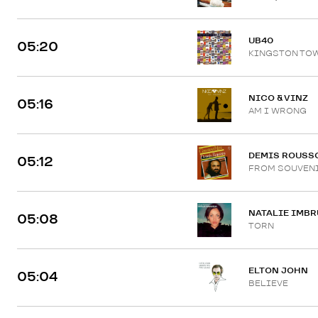
UB40
05:20
KINGSTON TO
NICO & VINZ
05:16
AM I WRONG
DEMIS ROUSS
05:12
FROM SOUVENI
NATALIE IMB
05:08
TORN
ELTON JOHN
05:04
BELIEVE