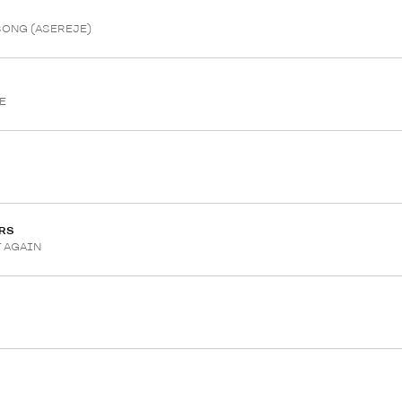
SONG (ASEREJE)
E
RS
IT AGAIN