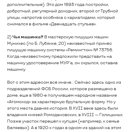
дополнительные). Это дом 1893 года постройки,
добротный, регулярный доходник, второй от Трубной
улицы, напротив особняка с кариатидами, который
снимался в фильме «Двенадцать стульев».
2)
Чья машинка?
В мастерскую пишущих машин
Мунихес (по Б. Лубянке, 20) неизвестный принёс
пишущую машинку системы «Ремингтон» № 73756.
Когда неизвестному предложили представить на
машинку удостоверение МУР'а, он скрылся, оставив
машинку.
Вот с этим адресом всё иначе... Сейчас здесь одно из
подразделений ФСБ России, которое размещено в
доме, еще в 1980-е получившем народное название
«Атомоход» за характерную брутальную форму. Но у
этого места давняя история. В XVII веке здесь были
владения князей Ромодановских, в XVIII — Голицыных.
Позже участок перешёл к купцам (например, к семье
Беляевых). А в 1920-х годах в одном из зданий на этом