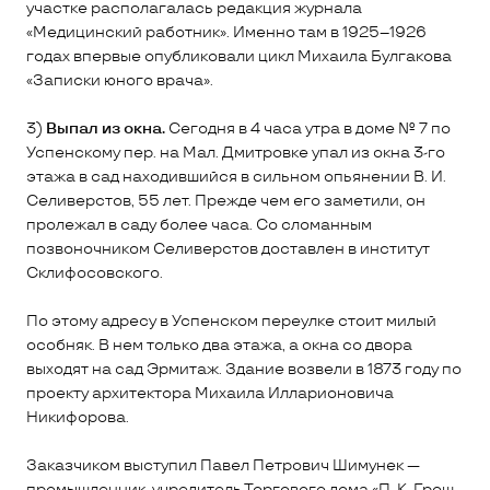
участке располагалась редакция журнала
«Медицинский работник». Именно там в 1925–1926
годах впервые опубликовали цикл Михаила Булгакова
«Записки юного врача».
3)
Выпал из окна.
Сегодня в 4 часа утра в доме № 7 по
Успенскому пер. на Мал. Дмитровке упал из окна 3-го
этажа в сад находившийся в сильном опьянении В. И.
Селиверстов, 55 лет. Прежде чем его заметили, он
пролежал в саду более часа. Со сломанным
позвоночником Селиверстов доставлен в институт
Склифосовского.
По этому адресу в Успенском переулке стоит милый
особняк. В нем только два этажа, а окна со двора
выходят на сад Эрмитаж. Здание возвели в 1873 году по
проекту архитектора Михаила Илларионовича
Никифорова.
Заказчиком выступил Павел Петрович Шимунек —
промышленник, учредитель Торгового дома «П. К. Грош,