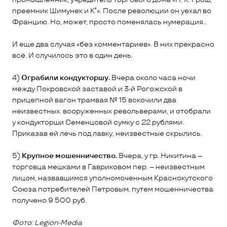
преемник Шимунек и К˚». После революции он уехал во
Францию. Но, может, просто поменялась нумерация...
И еще два случая «без комментариев». В них прекрасно
всё. И случилось это в один день.
4)
Ограбили кондукторшу.
Вчера около часа ночи
между Покровской заставой и 3-й Рогожской в
прицепной вагон трамвая № 15 вскочили два
неизвестных. вооруженных револьверами, и отобрали
у кондукторши Семенцовой сумку с 22 рублями.
Приказав ей лечь под лавку, неизвестные скрылись.
5)
Крупное мошенничество.
Вчера, у гр. Никитина –
торговца мешками в Гавриковом пер. – неизвестным
лицом, назвавшимся уполномоченным Краснокутского
Союза потребителей Петровым, путем мошенничества
получено 9.500 руб.
Фото: Legion-Media