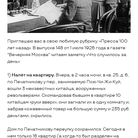
Приглашаю вас в свою любимую рубрику: «Пресса 100
лет назад». В выпуске 148 от 1 июля 1926 года в газете
"Вечерняя Москва" читаем заметку «Что случилось за
день»:
1)
Налёт на квартиру.
Вчера, в 2 часа ночи, в кв. 25, д. 6,
по Печатникову у пер., занимаемую Псю-Чи-Жи-Куй,
вошли 3 неизвестных китайца, вооруженных
револьверами. Скомандовав бывшим в квартире 10
китайцам «руки вверх», они загнали их в одну комнату и,
забрав кожевенный товар на большую сумму и 235 руб.
деньгами, скрылись.
Дом по Печатникову переулку сохранился. Сегодня в
нем только 16 квартир (а когда-то был разделен на