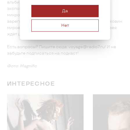
альбиносы, «панцирь» гигантской тридакны и
экспонаты, которые можно разглядеть только в
Да
микроскоп. А 850 объектов коллекции
зарегистрированы в международном Реестре раковин
Нет
мирового рекордного размера, так что гостей музея
ждёт целое море открытий.
Есть вопросы? Пишите сюда: voyage@radio7.ru! И не
забудьте подписаться на подкаст!
Фото: Magnific
ИНТЕРЕСНОЕ