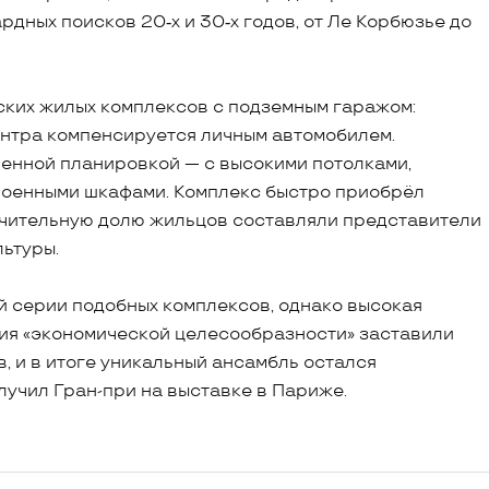
ных поисков 20‑х и 30‑х годов, от Ле Корбюзье до
ских жилых комплексов с подземным гаражом:
ентра компенсируется личным автомобилем.
шенной планировкой — с высокими потолками,
роенными шкафами. Комплекс быстро приобрёл
ачительную долю жильцов составляли представители
льтуры.
й серии подобных комплексов, однако высокая
ия «экономической целесообразности» заставили
, и в итоге уникальный ансамбль остался
лучил Гран-при на выставке в Париже.