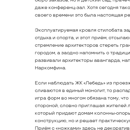
бюро заказов, но и детский сад, праче
даже конференц‑зал. Хотя сегодня тако
своего времени это была настоящая р
Эксплуатируемая кровля стилобата за
отдыха и спорта, и этот приём, отсыл
стремление архитекторов стереть гра
городом, а заодно напомнить о традиц
развивали архитекторы авангарда, нап
Наркомфина.
Если наблюдать ЖК «Лебедь» из проезж
сливаются в единый монолит, то распа
игра форм во многом обязана тому, чт
стороной, словно приглашая жителей л
который придают домам колонны‑опоры
конструкцию, но и решает практическу
Приём с «ножками» здесь не декоратив