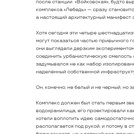
после станции «Войковская», будто вы
комплекса «Лебедь» — сразу становится
а настоящий архитектурный манифест э
Хотя сегодня эти четыре шестнадцати
могут показаться частью привычного г
они выглядели дерзким экспериментом
соединить урбанистическую смелость с
задумывался не как набор изолированн
наделённый собственной инфраструкту
Он, конечно, не белый и не черный, но 
Комплекс должен был стать первым зве
водохранилища, его проектировали как
хотели воплотить идею самодостаточн
располагается под рукой, и потому в 