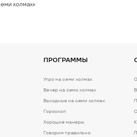
семи холмах»
ПРОГРАММЫ
Утро на семи холмах
О
Вечер на семи холмах
В
Выходные на семи холмах
П
Гороскоп
С
Хорошие манеры
К
Говорим правильно
П