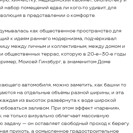
чную, химчистку, медицинский кабинет, библиотеку и
й набор помещений едва ли кого‑то удивит, для
еволюция в представлении о комфорте.
думывалась как общественное пространство для
ающий к идеям раннего модернизма, подчёркивал
ницу между личным и коллективным, между домом и
ии общественных террас, которую в 20‑е–30-е годы
ример, Моисей Гинзбург, в знаменитом Доме
ающего автомобиля, можно заметить, как башни то
даются на отдельные объёмы разной ширины, и эта
о каждая из высоток развёрнута к воде широкой
юбоваться заливом. При этом эффект «парения»,
, не только визуально облегчает массивную
ю задачу — он оставляет свободный проход к берегу.
ная прихоть, а осмысленное градостроительное