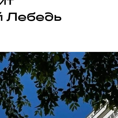
ит
й Лебедь