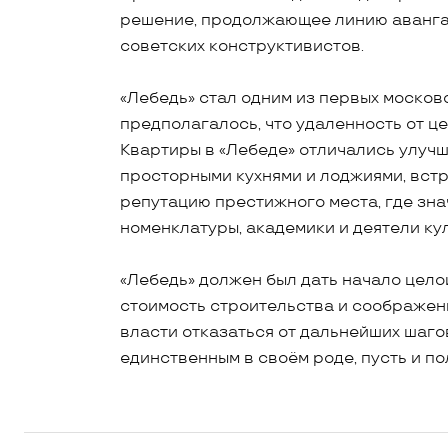
решение, продолжающее линию авангард
советских конструктивистов.
«Лебедь» стал одним из первых москов
предполагалось, что удаленность от ц
Квартиры в «Лебеде» отличались улуч
просторными кухнями и лоджиями, вст
репутацию престижного места, где зн
номенклатуры, академики и деятели ку
«Лебедь» должен был дать начало цело
стоимость строительства и соображен
власти отказаться от дальнейших шагов
единственным в своём роде, пусть и по