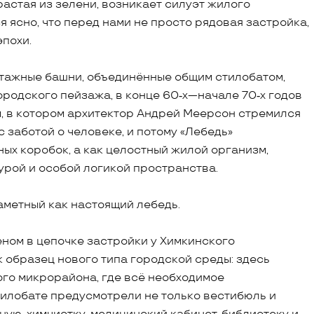
растая из зелени, возникает силуэт жилого
 ясно, что перед нами не просто рядовая застройка,
похи.
этажные башни, объединённые общим стилобатом,
ородского пейзажа, в конце 60‑х—начале 70‑х годов
, в котором архитектор Андрей Меерсон стремился
 заботой о человеке, и потому «Лебедь»
ых коробок, а как целостный жилой организм,
рой и особой логикой пространства.
заметный как настоящий лебедь.
ном в цепочке застройки у Химкинского
 образец нового типа городской среды: здесь
ого микрорайона, где всё необходимое
стилобате предусмотрели не только вестибюль и