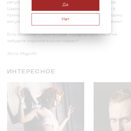
регулярно проходят, например, в московском парке
Да
Царицыно. А один из самых крупных — «Фортолёт» в
Кронштадте, в этом году он запланирован на середину
Нет
августа. Если что, можно приходить со своими змеями!
Есть вопросы? Пишите сюда: voyage@radio7.ru! И не
забудьте подписаться на подкаст!
Фото: Magnific
ИНТЕРЕСНОЕ