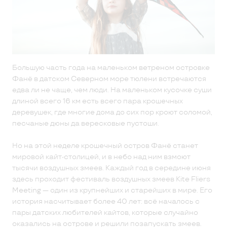
Большую часть года на маленьком ветреном островке
Фанё в датском Северном море тюлени встречаются
едва ли не чаще, чем люди. На маленьком кусочке суши
длиной всего 16 км есть всего пара крошечных
деревушек, где многие дома до сих пор кроют соломой,
песчаные дюны да вересковые пустоши.
Но на этой неделе крошечный остров Фанё станет
мировой кайт-столицей, и в небо над ним взмоют
тысячи воздушных змеев. Каждый год в середине июня
здесь проходит фестиваль воздушных змеев Kite Fliers
Meeting — один из крупнейших и старейших в мире. Его
история насчитывает более 40 лет: всё началось с
пары датских любителей кайтов, которые случайно
оказались на острове и решили позапускать змеев.