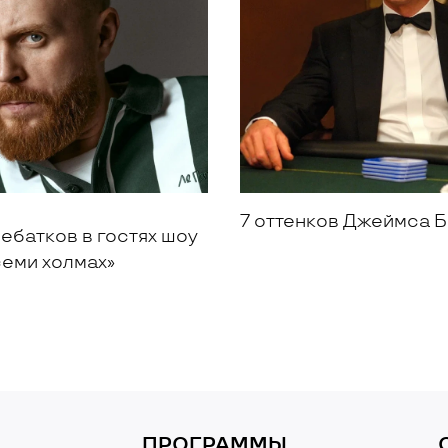
7 оттенков Джеймса 
ебатков в гостях шоу
семи холмах»
ПРОГРАММЫ