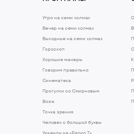
Утро на семи холмах
О
Вечер на семи холмах
В
Выходные на семи холмах
П
Гороскоп
С
Хорошие манеры
К
Говорим правильно
П
Синематека
Р
Прогулки со Смирновым
П
Вояж
П
Точка зрения
Человек с большой буквы
Уикенды на «Радио 7»