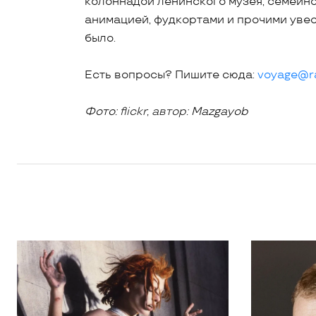
колоннадой ленинского музея, семейно
анимацией, фудкортами и прочими увес
было.
Есть вопросы? Пишите сюда:
voyage@ra
Фото:
flickr, автор:
Mazgayob