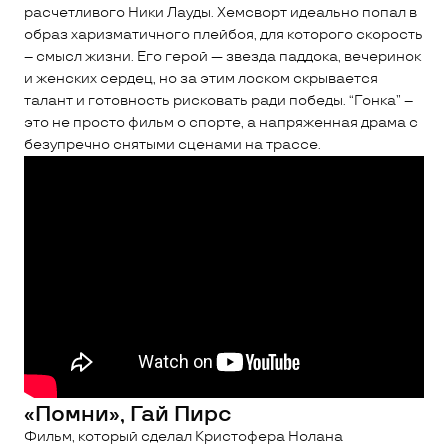
расчетливого Ники Лауды. Хемсворт идеально попал в
образ харизматичного плейбоя, для которого скорость
– смысл жизни. Его герой — звезда паддока, вечеринок
и женских сердец, но за этим лоском скрывается
талант и готовность рисковать ради победы. “Гонка” –
это не просто фильм о спорте, а напряженная драма с
безупречно снятыми сценами на трассе.
«Помни», Гай Пирс
Фильм, который сделал Кристофера Нолана