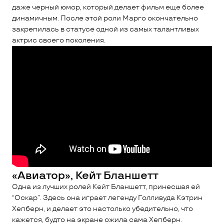
даже черный юмор, который делает фильм еще более
динамичным. После этой роли Марго окончательно
закрепилась в статусе одной из самых талантливых
актрис своего поколения.
«Авиатор», Кейт Бланшетт
Одна из лучших ролей Кейт Бланшетт, принесшая ей
“Оскар”. Здесь она играет легенду Голливуда Кэтрин
Хепберн, и делает это настолько убедительно, что
кажется, будто на экране ожила сама Хепберн.