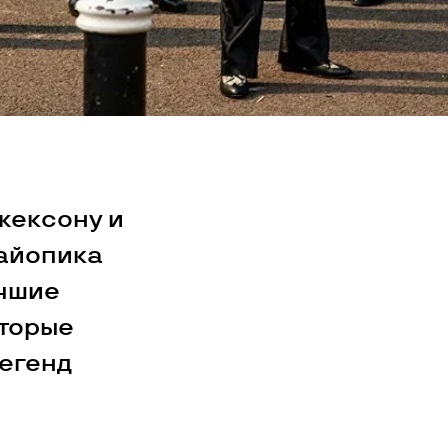
жексону и
айопика
учшие
оторые
егенд