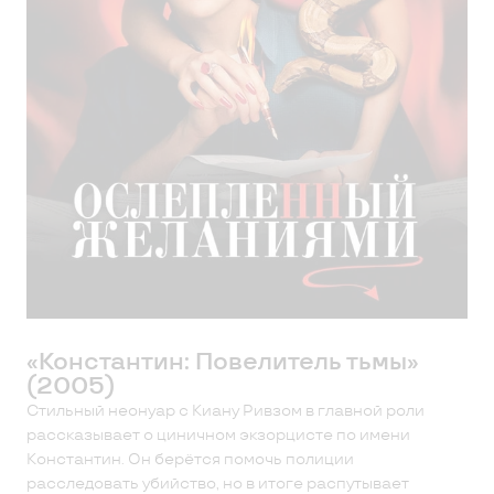
«Константин: Повелитель тьмы»
(2005)
Стильный неонуар с Киану Ривзом в главной роли
рассказывает о циничном экзорцисте по имени
Константин. Он берётся помочь полиции
расследовать убийство, но в итоге распутывает