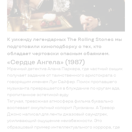
К уикенду легендарных The Rolling Stones мы
подготовили киноподборку о тех, кто
обладает чертовски опасным обаянием.
«Сердце Ангела» (1987)
Мрачный детектив Алана Паркера, где частный сыщик
получает задание от таинственного аристократа с
говорящим именем Луи Сайфер. Поиск пропавшего
музыканта превращается в блуждание по кругам ада,
пропитанное эстетикой вуду.
Тягучая, тревожная атмосфера фильма буквально
воспевает оккультный колорит Луизианы. А Тревор
Джонс написал для ленты джазовый саундтрек,
усиливающий ощущение неизбежности. Это
образцовый пример интеллектуального хоррора, где