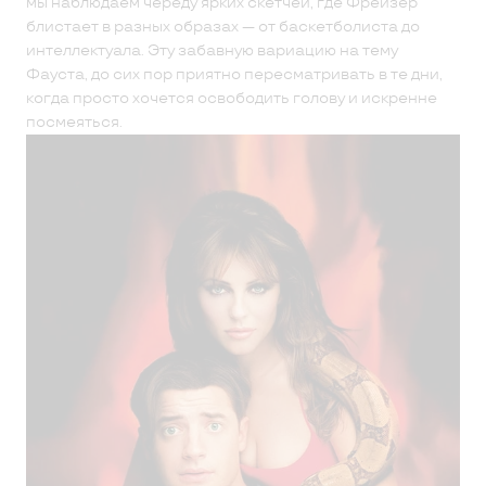
мы наблюдаем череду ярких скетчей, где Фрейзер
блистает в разных образах — от баскетболиста до
интеллектуала. Эту забавную вариацию на тему
Фауста, до сих пор приятно пересматривать в те дни,
когда просто хочется освободить голову и искренне
посмеяться.