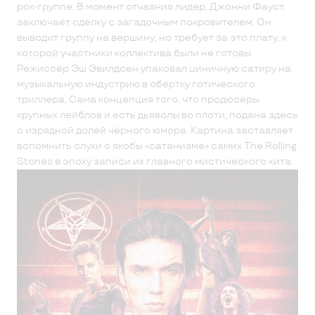
рок-группе. В момент отчаяния лидер, Джонни Фауст,
заключает сделку с загадочным покровителем. Он
выводит группу на вершину, но требует за это плату, к
которой участники коллектива были не готовы.
Режиссёр Эш Эвилдсен упаковал циничную сатиру на
музыкальную индустрию в обёртку готического
триллера. Сама концепция того, что продюсеры
крупных лейблов и есть дьяволы во плоти, подана здесь
с изрядной долей чёрного юмора. Картина заставляет
вспомнить слухи о якобы «сатанизме» самих The Rolling
Stones в эпоху записи их главного мистического хита.