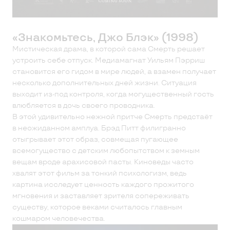
«Знакомьтесь, Джо Блэк» (1998)
Мистическая драма, в которой сама Смерть решает
устроить себе отпуск. Медиамагнат Уильям Пэрриш
становится его гидом в мире людей, а взамен получает
несколько дополнительных дней жизни. Ситуация
выходит из-под контроля, когда могущественный гость
влюбляется в дочь своего проводника.
В этой удивительно нежной притче Смерть предстаёт
в неожиданном амплуа. Брэд Питт филигранно
отыгрывает этот образ, совмещая пугающее
всемогущество с детским любопытством к земным
вещам вроде арахисовой пасты. Киноведы часто
хвалят этот фильм за тонкий психологизм, ведь
картина исследует ценность каждого прожитого
мгновения и заставляет зрителя сопереживать
существу, которое веками считалось главным
кошмаром человечества.