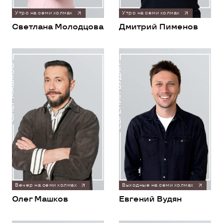
Утро на семи холмах
Утро на семи холмах
Светлана Молодцова
Дмитрий Пименов
Вечер на семи холмах
Выходные на семи холмах
Олег Машков
Евгений Вудян