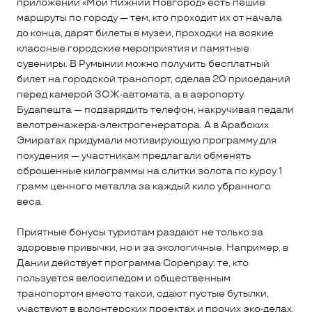
приложении «Мой Нижний Новгород» есть пешие
маршруты по городу — тем, кто проходит их от начала
до конца, дарят билеты в музеи, проходки на всякие
классные городские мероприятия и памятные
сувениры. В Румынии можно получить бесплатный
билет на городской транспорт, сделав 20 приседаний
перед камерой ЗОЖ-автомата, а в аэропорту
Будапешта — подзарядить телефон, накручивая педали
велотренажера-электрогенератора. А в Арабских
Эмиратах придумали мотивирующую программу для
похудения — участникам предлагали обменять
сброшенные килограммы на слитки золота по курсу 1
грамм ценного металла за каждый кило убранного
веса.
Приятные бонусы туристам раздают не только за
здоровые привычки, но и за экологичные. Например, в
Дании действует программа Copenpay: те, кто
пользуется велосипедом и общественным
транспортом вместо такси, сдают пустые бутылки,
участвуют в волонтерских проектах и прочих эко-делах,