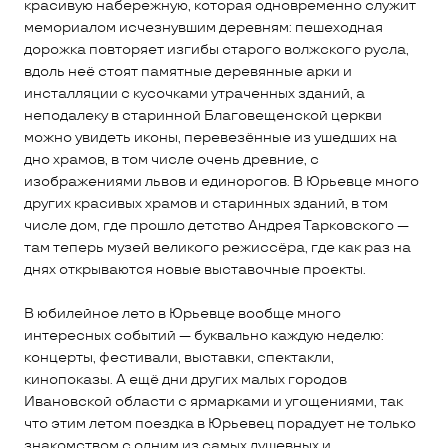
красивую набережную, которая одновременно служит
мемориалом исчезнувшим деревням: пешеходная
дорожка повторяет изгибы старого волжского русла,
вдоль неё стоят памятные деревянные арки и
инсталляции с кусочками утраченных зданий, а
неподалеку в старинной Благовещенской церкви
можно увидеть иконы, перевезённые из ушедших на
дно храмов, в том числе очень древние, с
изображениями львов и единорогов. В Юрьевце много
других красивых храмов и старинных зданий, в том
числе дом, где прошло детство Андрея Тарковского —
там теперь музей великого режиссёра, где как раз на
днях открываются новые выставочные проекты.
В юбилейное лето в Юрьевце вообще много
интересных событий — буквально каждую неделю:
концерты, фестивали, выставки, спектакли,
кинопоказы. А ещё дни других малых городов
Ивановской области с ярмарками и угощениями, так
что этим летом поездка в Юрьевец порадует не только
знакомством с одним из самых душевных и