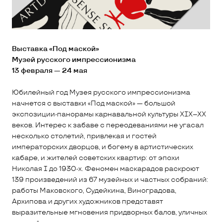
Выставка «Под маской»
Музей русского импрессионизма
13 февраля — 24 мая
Юбилейный год Музея русского импрессионизма
начнется с выставки «Под маской» — большой
экспозиции-панорамы карнавальной культуры XIX–XX
веков. Интерес к забаве с переодеваниями не угасал
несколько столетий, привлекая и гостей
императорских дворцов, и богему в артистических
кабаре, и жителей советских квартир: от эпохи
Николая I до 1930-х. Феномен маскарадов раскроют
139 произведений из 67 музейных и частных собраний:
работы Маковского, Судейкина, Виноградова,
Архипова и других художников представят
выразительные мгновения придворных балов, уличных