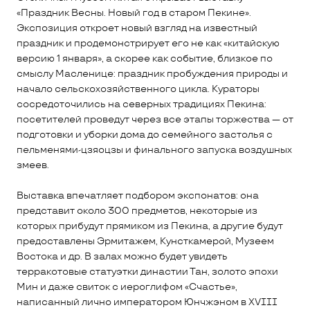
«Праздник Весны. Новый год в старом Пекине».
Экспозиция откроет новый взгляд на известный
праздник и продемонстрирует его не как «китайскую
версию 1 января», а скорее как событие, близкое по
смыслу Масленице: праздник пробуждения природы и
начало сельскохозяйственного цикла. Кураторы
сосредоточились на северных традициях Пекина:
посетителей проведут через все этапы торжества — от
подготовки и уборки дома до семейного застолья с
пельменями-цзяоцзы и финального запуска воздушных
змеев.
Выставка впечатляет подбором экспонатов: она
представит около 300 предметов, некоторые из
которых прибудут прямиком из Пекина, а другие будут
предоставлены Эрмитажем, Кунсткамерой, Музеем
Востока и др. В залах можно будет увидеть
терракотовые статуэтки династии Тан, золото эпохи
Мин и даже свиток с иероглифом «Счастье»,
написанный лично императором Юнчжэном в XVIII