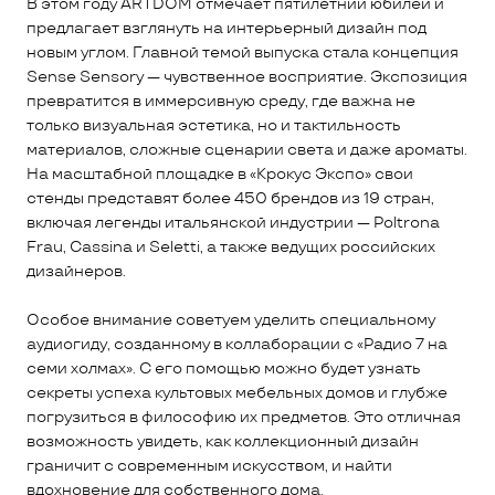
В этом году ARTDOM отмечает пятилетний юбилей и
предлагает взглянуть на интерьерный дизайн под
новым углом. Главной темой выпуска стала концепция
Sense Sensory — чувственное восприятие. Экспозиция
превратится в иммерсивную среду, где важна не
только визуальная эстетика, но и тактильность
материалов, сложные сценарии света и даже ароматы.
На масштабной площадке в «Крокус Экспо» свои
стенды представят более 450 брендов из 19 стран,
включая легенды итальянской индустрии — Poltrona
Frau, Cassina и Seletti, а также ведущих российских
дизайнеров.
Особое внимание советуем уделить специальному
аудиогиду, созданному в коллаборации с «Радио 7 на
семи холмах». С его помощью можно будет узнать
секреты успеха культовых мебельных домов и глубже
погрузиться в философию их предметов. Это отличная
возможность увидеть, как коллекционный дизайн
граничит с современным искусством, и найти
вдохновение для собственного дома.