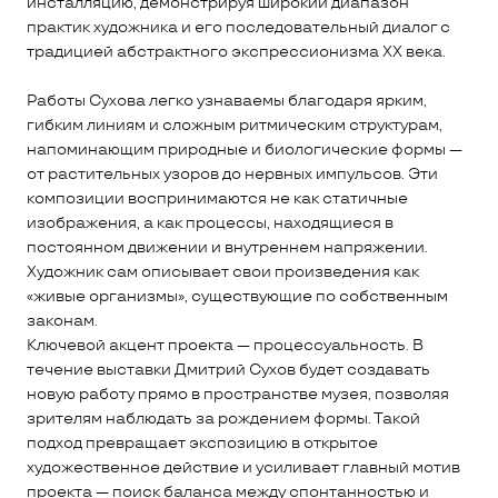
инсталляцию, демонстрируя широкий диапазон
практик художника и его последовательный диалог с
традицией абстрактного экспрессионизма XX века.
Работы Сухова легко узнаваемы благодаря ярким,
гибким линиям и сложным ритмическим структурам,
напоминающим природные и биологические формы —
от растительных узоров до нервных импульсов. Эти
композиции воспринимаются не как статичные
изображения, а как процессы, находящиеся в
постоянном движении и внутреннем напряжении.
Художник сам описывает свои произведения как
«живые организмы», существующие по собственным
законам.
Ключевой акцент проекта — процессуальность. В
течение выставки Дмитрий Сухов будет создавать
новую работу прямо в пространстве музея, позволяя
зрителям наблюдать за рождением формы. Такой
подход превращает экспозицию в открытое
художественное действие и усиливает главный мотив
проекта — поиск баланса между спонтанностью и