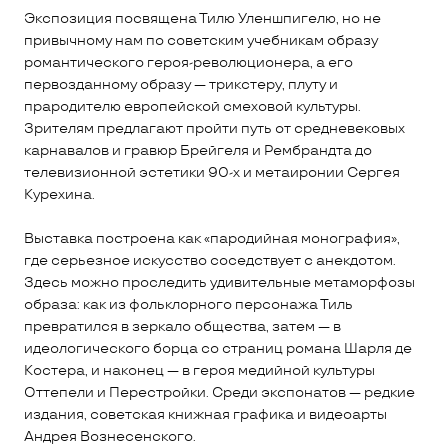
Экспозиция посвящена Тилю Уленшпигелю, но не
привычному нам по советским учебникам образу
романтического героя-революционера, а его
первозданному образу — трикстеру, плуту и
прародителю европейской смеховой культуры.
Зрителям предлагают пройти путь от средневековых
карнавалов и гравюр Брейгеля и Рембрандта до
телевизионной эстетики 90-х и метаиронии Сергея
Курехина.
Выставка построена как «пародийная монография»,
где серьезное искусство соседствует с анекдотом.
Здесь можно проследить удивительные метаморфозы
образа: как из фольклорного персонажа Тиль
превратился в зеркало общества, затем — в
идеологического борца со страниц романа Шарля де
Костера, и наконец — в героя медийной культуры
Оттепели и Перестройки. Среди экспонатов — редкие
издания, советская книжная графика и видеоарты
Андрея Вознесенского.