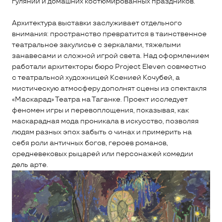
гуляний и домашних костюмированных праздников.
Архитектура выставки заслуживает отдельного
внимания: пространство превратится в таинственное
театральное закулисье с зеркалами, тяжелыми
занавесами и сложной игрой света. Над оформлением
работали архитекторы бюро Project Eleven совместно
с театральной художницей Ксенией Кочубей, а
мистическую атмосферу дополнят сцены из спектакля
«Маскарад» Театра на Таганке. Проект исследует
феномен игры и перевоплощения, показывая, как
маскарадная мода проникала в искусство, позволяя
людям разных эпох забыть о чинах и примерить на
себя роли античных богов, героев романов,
средневековых рыцарей или персонажей комедии
дель арте.