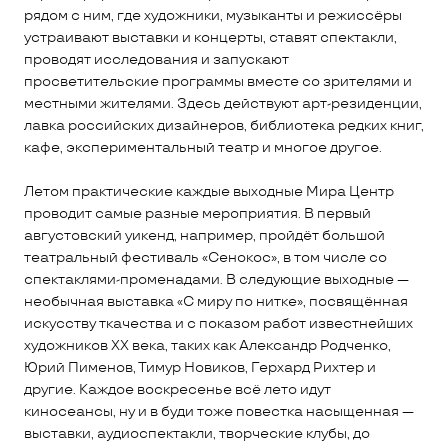
рядом с ним, где художники, музыканты и режиссёры
устраивают выставки и концерты, ставят спектакли,
проводят исследования и запускают
просветительские программы вместе со зрителями и
местными жителями. Здесь действуют арт-резиденции,
лавка российских дизайнеров, библиотека редких книг,
кафе, экспериментальный театр и многое другое.
Летом практические каждые выходные Мира Центр
проводит самые разные мероприятия. В первый
августовский уикенд, например, пройдёт большой
театральный фестиваль «Сенокос», в том числе со
спектаклями-променадами. В следующие выходные —
необычная выставка «С миру по нитке», посвящённая
искусству ткачества и с показом работ известнейших
художников ХХ века, таких как Александр Родченко,
Юрий Пименов, Тимур Новиков, Герхард Рихтер и
другие. Каждое воскресенье всё лето идут
киносеансы, ну и в буди тоже повестка насыщенная —
выставки, аудиоспектакли, творческие клубы, до