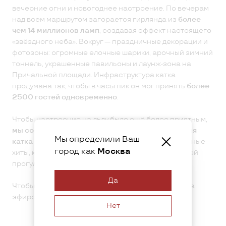
вечерние огни и новогоднее настроение. По вечерам
над всем маршрутом загорается гирлянда из
более
чем 14 миллионов ламп
, создавая эффект настоящего
«звёздного неба». Вокруг — праздничные декорации и
фотозоны: огромные елочные шарики, арочный зимний
тоннель, украшенные павильоны и лаунж-зона на
Причальной площади. Инфраструктура катка
продумана так, чтобы в часы пик он мог принять
более
2500 гостей одновременно
.
Чтобы настроение на льду было ещё более приятным,
мы собрали специальный
плейлист «Радио 7»
для
Мы определили Ваш
катка в Коломенском
: мягкие «золотые» зарубежные
город как
Москва
хиты, которые создают ту самую атмосферу зимней
прогулки у реки.
Да
Чтобы получить приглашение на каток, следите за
эфиром, анонсами на сайте и в наших соцсетях!
Нет