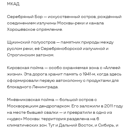
МКАД.
Серебряный Бор — искусственный остров, рождённый
соединением излучины Москвы‑реки и канала
Хорошёвское спрямление.
Щукинский полуостров — памятник природы между
руслом реки, её Серебряноборской излучиной и
Строгинским затоном.
Кировская пойма — особо охраняемая зона с «Аллеей
жизни». Эта дорога хранит память о 1941-м, когда здесь
сформировали первую автоколонну с продуктами для
блокадного Ленинграда.
Мнёвниковская пойма — большой остров с
Москворецким дендропарком. Его заложили в 2011 году
на месте бывшей свалки — и превратили в одно из
«чудес» Москвы: территория разделена на 6
климатических зон. Тут и Дальний Восток, и Сибирь, и