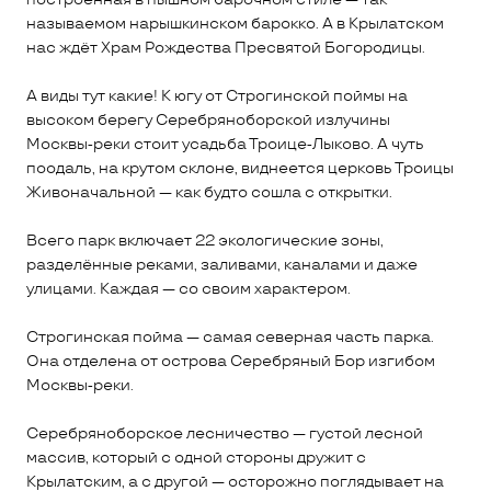
называемом нарышкинском барокко. А в Крылатском
нас ждёт Храм Рождества Пресвятой Богородицы.
А виды тут какие! К югу от Строгинской поймы на
высоком берегу Серебряноборской излучины
Москвы‑реки стоит усадьба Троице‑Лыково. А чуть
поодаль, на крутом склоне, виднеется церковь Троицы
Живоначальной — как будто сошла с открытки.
Всего парк включает 22 экологические зоны,
разделённые реками, заливами, каналами и даже
улицами. Каждая — со своим характером.
Строгинская пойма — самая северная часть парка.
Она отделена от острова Серебряный Бор изгибом
Москвы‑реки.
Серебряноборское лесничество — густой лесной
массив, который с одной стороны дружит с
Крылатским, а с другой — осторожно поглядывает на