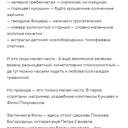
— келерия гребенчатая — скромная, но изящная;
— горицвет кукушкин — будто крошечные солнечные
зайчики;
— гвоздика Фишера — нежная и трогательная;
— клевер золотистый и горный — словно маленькие
золотые монетки;
— астрагал датский, козлобородники, тимофеевка
степная…
И это лишь малая часть... А ещё земляника зелёная,
вязель разноцветный, синеголовник плосколистный —
да тут можно часами ходить и любоваться каждой
травинкой.
Но природа — это только малая часть. В парке
спрятаны, например, усадебные комплексы Кунцево и
Фили‑Покровское.
Заглянем в Фили — здесь стоит Церковь Покрова
Богородицы, которая ещё Петра I видела,
построенная в пышном барочном стиле — так