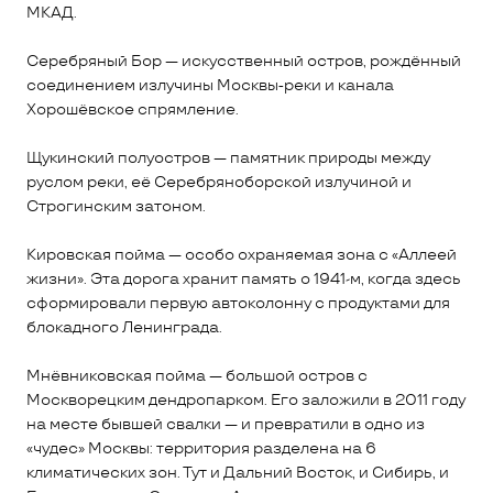
МКАД.
Серебряный Бор — искусственный остров, рождённый
соединением излучины Москвы‑реки и канала
Хорошёвское спрямление.
Щукинский полуостров — памятник природы между
руслом реки, её Серебряноборской излучиной и
Строгинским затоном.
Кировская пойма — особо охраняемая зона с «Аллеей
жизни». Эта дорога хранит память о 1941-м, когда здесь
сформировали первую автоколонну с продуктами для
блокадного Ленинграда.
Мнёвниковская пойма — большой остров с
Москворецким дендропарком. Его заложили в 2011 году
на месте бывшей свалки — и превратили в одно из
«чудес» Москвы: территория разделена на 6
климатических зон. Тут и Дальний Восток, и Сибирь, и