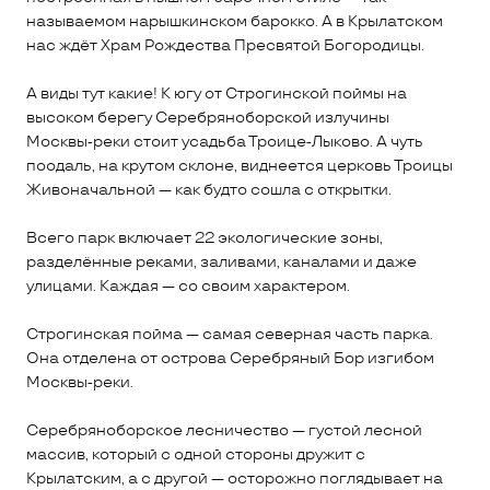
называемом нарышкинском барокко. А в Крылатском
нас ждёт Храм Рождества Пресвятой Богородицы.
А виды тут какие! К югу от Строгинской поймы на
высоком берегу Серебряноборской излучины
Москвы‑реки стоит усадьба Троице‑Лыково. А чуть
поодаль, на крутом склоне, виднеется церковь Троицы
Живоначальной — как будто сошла с открытки.
Всего парк включает 22 экологические зоны,
разделённые реками, заливами, каналами и даже
улицами. Каждая — со своим характером.
Строгинская пойма — самая северная часть парка.
Она отделена от острова Серебряный Бор изгибом
Москвы‑реки.
Серебряноборское лесничество — густой лесной
массив, который с одной стороны дружит с
Крылатским, а с другой — осторожно поглядывает на