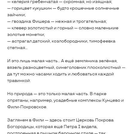
— келерия гребенчатая — скромная, но изящная;
— горицвет кукушкин — будто крошечные солнечные
зайчики;
— гвоздика Фишера — нежная и трогательная;
— клевер золотистый и горный — словно маленькие
золотые монетки;
— астрагал датский, козлобородники, тимофеевка
степная…
И это лишь малая часть... А ещё земляника зелёная,
вязель разноцветный, синеголовник плосколистный —
да тут можно часами ходить и любоваться каждой
травинкой.
Но природа — это только малая часть. В парке
спрятаны, например, усадебные комплексы Кунцево и
Фили‑Покровское.
Заглянем в Фили — здесь стоит Церковь Покрова
Богородицы, которая ещё Петра I видела,
построенная в пышном барочном стиле — так