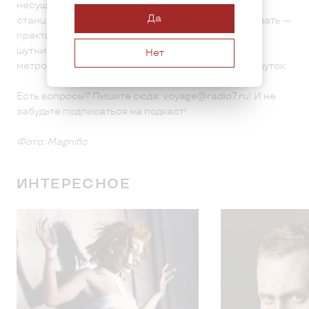
несуществующее мемное метро с придуманными
Да
станциями год назад реально начали проектировать —
практически один в один по нафантазированной
шутниками схеме. Так что в будущем там День
Нет
метрополитена начнут отмечать уже без всяких шуток.
Есть вопросы? Пишите сюда: voyage@radio7.ru! И не
забудьте подписаться на подкаст!
Фото: Magnific
ИНТЕРЕСНОЕ