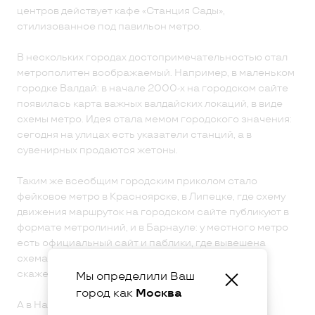
центров действует кафе «Станция Сады»,
стилизованное под павильон метро.
В нескольких городах достопримечательностью стал
метрополитен воображаемый. Например, в маленьком
городке Валдай: в начале 2000-х на городском сайте
появилась карта важных валдайских локаций, в виде
схемы метро. Идея стала мемом городского значения:
сегодня на улицах есть указатели станций, а в
сувенирных продаются жетоны.
Таким же всеобщим городским приколом стало
фейковое метро в Красноярске, в Липецке, где схему
движения маршруток на городском сайте публикуют в
формате метролиний, и в Барнауле: у местного метро
есть официальный сайт и паблики, где вывешена
схема линий, публикуются вакансии и новости —
скажем, про запуск вагонов для лежания.
Мы определили Ваш
город как
Москва
А в Набережных Челнах случилось чудо: