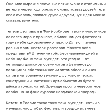
Оценили широкие песчаные пляжи Фанё и стабильный
ветер, и через год приехали снова, позвав друзей. Те, в
свою очередь, позвали друзей друзей, ну и идея, можно
сказать, взлетела.
Теперь фестиваль в Фанё собирает тысячи участников
со всего мира, в прошлом, юбилейном для фестиваля
году в небе одновременно парило 25 тысяч змеев
разных форм, цветов и размеров. Можете себе
представить? В течение трёх фестивальных дней в
небе над Фанё можно увидеть что угодно — от
летающих драконов, осьминогов и Бэтменов до
парящих в небе точных копий автомобилей, синих
китов в натуральную величину, футуристических
конструкций и настоящих арт-объектов из бумаги,
шёлка и тонких нитей. Зрелище просто невероятное,
особенно на фоне суровой нордической природы.
Кстати, в России такое тоже можно увидеть, хоть и в
меньших масштабах: фестивали воздушных змеев