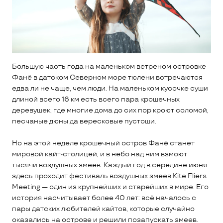
Большую часть года на маленьком ветреном островке
Фанё в датском Северном море тюлени встречаются
едва ли не чаще, чем люди. На маленьком кусочке суши
длиной всего 16 км есть всего пара крошечных
деревушек, где многие дома до сих пор кроют соломой,
песчаные дюны да вересковые пустоши.
Но на этой неделе крошечный остров Фанё станет
мировой кайт-столицей, и в небо над ним взмоют
тысячи воздушных змеев. Каждый год в середине июня
здесь проходит фестиваль воздушных змеев Kite Fliers
Meeting — один из крупнейших и старейших в мире. Его
история насчитывает более 40 лет: всё началось с
пары датских любителей кайтов, которые случайно
оказались на острове и решили позапускать змеев.