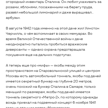
огородный инвентарь Сталина. Он любил ухаживать за
розами, яблонями, посаженными на берегу пруда,
развёл небольшой лимонарий и даже выращивал…
арбузы».
В августе 1942 года именно на этой даче жил Уинстон
Черчилль, о чём вспоминает в своих мемуарах. Во
время Великой Отечественной войны к даче
неоднократно пытались пробиться вражеские
диверсанты — однако охрана предотвращала
покушения еще на дальних подступах.
А теперь еще про «мифы» — якобы между этим
пространством на Староволынской улицей и центром
Москвы есть автомобильный тоннель, якобы под дачей
имеется секретный бункер на глубине 20 метров,
очень похожий на бункер Сталина в Самаре, только
меньший по размерам, якобы под дачей имеется
тоннель секретного «Метро-2», по которому однажды
вождь приехал на подземный концерт 6 ноября 1941
года на станции метро «Маяковская».