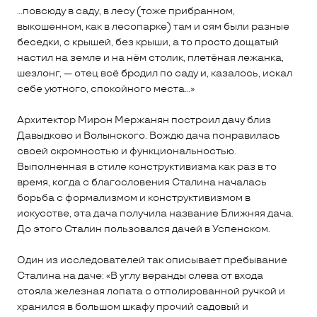
...повсюду в саду, в лесу (тоже прибранном,
выкошенном, как в лесопарке) там и сям были разные
беседки, с крышей, без крыши, а то просто дощатый
настил на земле и на нём столик, плетёная лежанка,
шезлонг, — отец всё бродил по саду и, казалось, искал
себе уютного, спокойного места...»
Архитектор Мирон Мержанян построил дачу близ
Давыдково и Волынского. Вождю дача понравилась
своей скромностью и функциональностью.
Выполненная в стиле конструктивизма как раз в то
время, когда с благословения Сталина началась
борьба с формализмом и конструктивизмом в
искусстве, эта дача получила название Ближняя дача.
До этого Сталин пользовался дачей в Успенском.
Один из исследователей так описывает пребывание
Сталина на даче: «В углу веранды слева от входа
стояла железная лопата с отполированной ручкой и
хранился в большом шкафу прочий садовый и