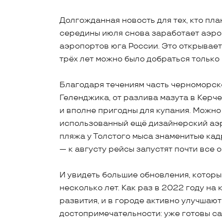
Долгожданная новость для тех, кто пл
середины июля снова заработает аэро
аэропортов юга России. Это открывает
трёх лет можно было добраться только
Благодаря течениям часть черноморск
Геленджика, от разлива мазута в Керч
и вполне пригодны для купания. Можно 
использованный ещё дизайнерский аэр
пляжа у Толстого мыса знаменитые ка
— к августу рейсы запустят почти все
И увидеть большие обновления, котор
несколько лет. Как раз в 2022 году н
развития, и в городе активно улучшаю
достопримечательности: уже готовы са