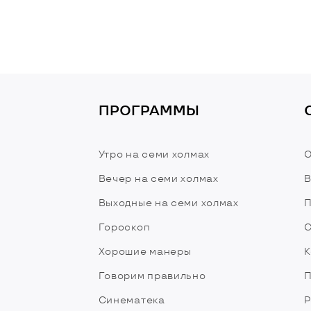
ПРОГРАММЫ
Утро на семи холмах
О
Вечер на семи холмах
В
Выходные на семи холмах
П
Гороскоп
С
Хорошие манеры
К
Говорим правильно
П
Синематека
Р