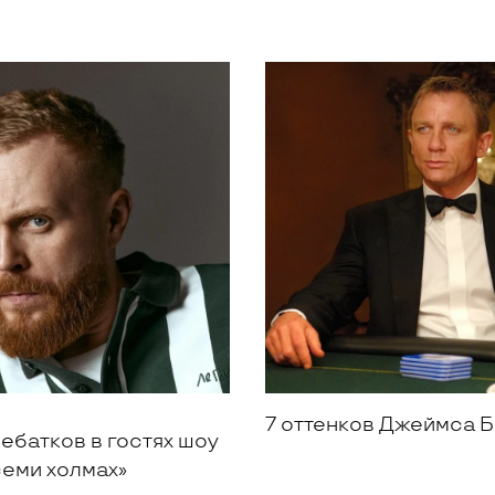
7 оттенков Джеймса 
ебатков в гостях шоу
семи холмах»