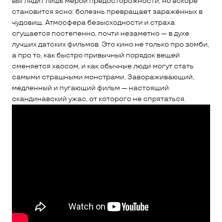
выглядит лишь мерой предосторожности, но вскоре
становится ясно: болезнь превращает заражённых в
чудовищ. Атмосфера безысходности и страха
сгущается постепенно, почти незаметно — в духе
лучших датских фильмов. Это кино не только про зомби,
а про то, как быстро привычный порядок вещей
сменяется хаосом, и как обычные люди могут стать
самыми страшными монстрами. Завораживающий,
медленный и пугающий фильм — настоящий
скандинавский ужас, от которого не спрятаться.