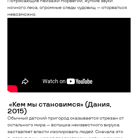
Потрясающие пейзажи Норвегии, жуткие звуки
ночного леса, огромные следы чудовищ — оторваться
невозможно.
«Кем мы становимся» (Дания,
2015)
Обычный датский пригород оказывается отрезан от
остального мира — вспышка неизвестного вируса
заставляет власти изолировать людей. Сначала это