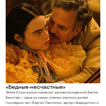
«Бедные-несчастные»
Эмма Стоун в роли наивной, заново рождённой Беллы
Бакстер — одна из самых смелых женских ролей
последних лет. Йоргос Лантимос, автор «Фаворитки» и