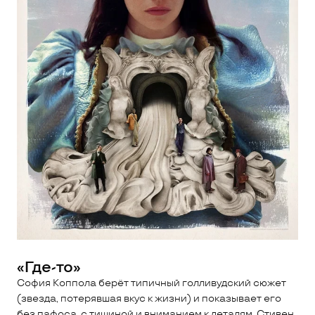
«Где-то»
София Коппола берёт типичный голливудский сюжет
(звезда, потерявшая вкус к жизни) и показывает его
без пафоса, с тишиной и вниманием к деталям. Стивен