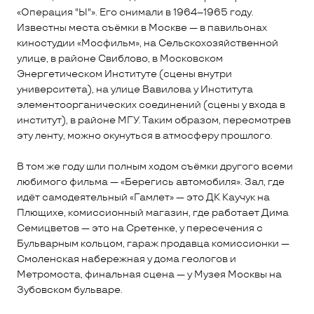
«Операция "Ы"». Его снимали в 1964–1965 году.
Известны места съёмки в Москве — в павильонах
киностудии «Мосфильм», на Сельскохозяйственной
улице, в районе Свиблово, в Московском
Энергетическом Институте (сцены внутри
университета), на улице Вавилова у Института
элементоорганических соединений (сцены у входа в
институт), в районе МГУ. Таким образом, пересмотрев
эту ленту, можно окунуться в атмосферу прошлого.
В том же году шли полным ходом съёмки другого всеми
любимого фильма — «Берегись автомобиля». Зал, где
идёт самодеятельный «Гамлет» — это ДК Каучук на
Плющихе, комиссионный магазин, где работает Дима
Семицветов — это на Сретенке, у пересечения с
Бульварным кольцом, гараж продавца комиссионки —
Смоленская набережная у дома геологов и
Метромоста, финальная сцена — у Музея Москвы на
Зубовском бульваре.