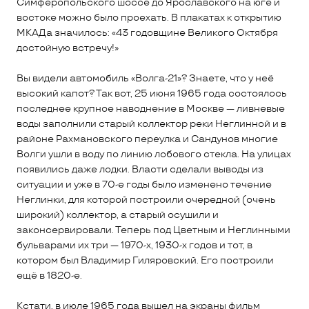
Симферопольского шоссе до Ярославского на юге и
востоке можно было проехать. В плакатах к открытию
МКАДа значилось: «43 годовщине Великого Октября
достойную встречу!»
Вы видели автомобиль «Волга-21»? Знаете, что у неё
высокий капот? Так вот, 25 июня 1965 года состоялось
последнее крупное наводнение в Москве — ливневые
воды заполнили старый коллектор реки Неглинной и в
районе Рахмановского переулка и Сандунов многие
Волги ушли в воду по линию лобового стекла. На улицах
появились даже лодки. Власти сделали выводы из
ситуации и уже в 70-е годы было изменено течение
Неглинки, для которой построили очередной (очень
широкий) коллектор, а старый осушили и
законсервировали. Теперь под Цветным и Неглинными
бульварами их три — 1970-х, 1930-х годов и тот, в
котором был Владимир Гиляровский. Его построили
ещё в 1820-е.
Кстати, в июле 1965 года вышел на экраны фильм