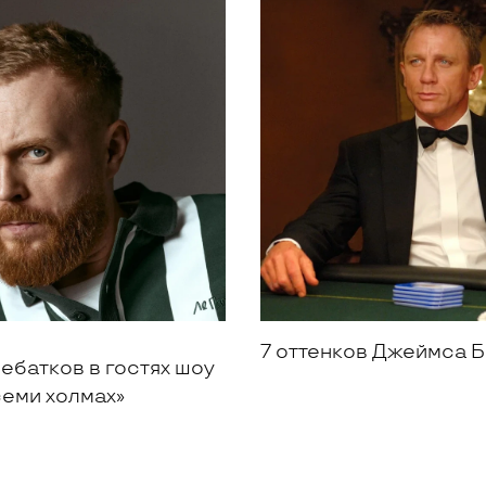
7 оттенков Джеймса 
ебатков в гостях шоу
семи холмах»