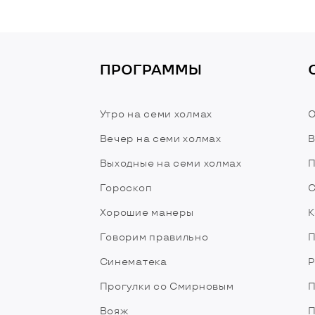
ПРОГРАММЫ
Утро на семи холмах
О
Вечер на семи холмах
В
Выходные на семи холмах
П
Гороскоп
С
Хорошие манеры
К
Говорим правильно
П
Синематека
Р
Прогулки со Смирновым
П
Вояж
П