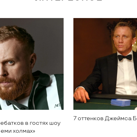
7 оттенков Джеймса 
ебатков в гостях шоу
семи холмах»