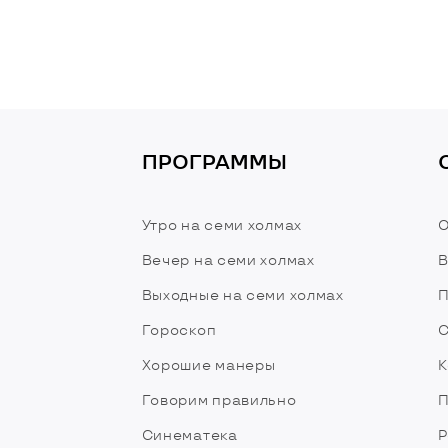
ПРОГРАММЫ
Утро на семи холмах
О
Вечер на семи холмах
В
Выходные на семи холмах
П
Гороскоп
С
Хорошие манеры
К
Говорим правильно
П
Синематека
Р