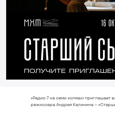
«Радио 7 на семи холмах» приглашает ва
режиссера Андрея Калинина – «Старши