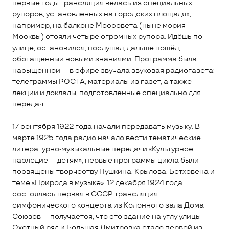
первые годы трансляция велась из специальных
рупоров, установленных на городских площадях,
например, на балконе Моссовета (ныне мэрия
Москвы) стояли четыре огромных рупора. Идёшь по
улице, остановился, послушал, дальше пошёл,
обогащённый новыми знаниями. Программа была
насыщенной — в эфире звучала звуковая радиогазета:
телеграммы РОСТА, материалы из газет, а также
лекции и доклады, подготовленные специально для
передач.
17 сентября 1922 года начали передавать музыку. В
марте 1925 года радио начало вести тематические
литературно-музыкальные передачи «Культурное
наследие — детям», первые программы цикла были
посвящены творчеству Пушкина, Крылова, Бетховена и
теме «Природа в музыке». 12 декабря 1924 года
состоялась первая в СССР трансляция
симфонического концерта из Колонного зала Дома
Союзов — получается, что это здание на углу улицы
Охотный ряд и Большая Дмитровка стало первой из