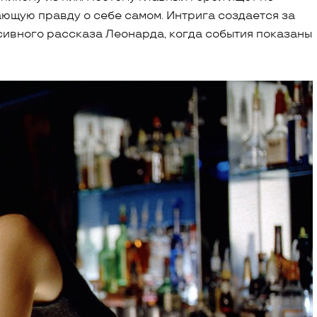
зающую правду о себе самом. Интрига создается за
ивного рассказа Леонарда, когда события показаны