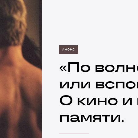
АНОНС
«По волн
или вспо
О кино и
памяти.