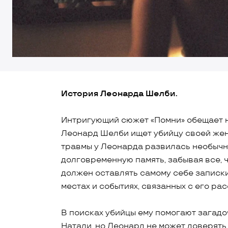
История Леонарда Шелби.
Интригующий сюжет «Помни» обещает 
Леонард Шелби ищет убийцу своей жены
травмы у Леонарда развилась необычн
долговременную память, забывая все, ч
должен оставлять самому себе записки
местах и событиях, связанных с его р
В поисках убийцы ему помогают загад
Натали, но Леонард не может доверять 