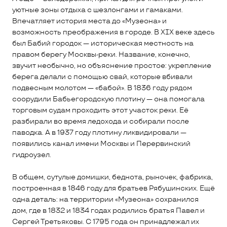
уютные зоны отдыха с шезлонгами и гамаками.
Впечатляет история места до «Музеона» и
возможность преображения в городе. В XIX веке здесь
был Бабий городок — историческая местность на
правом берегу Москвы-реки. Название, конечно,
звучит необычно, но объяснение простое: укрепление
берега делали с помощью свай, которые вбивали
подвесным молотом — «бабой». В 1836 году рядом
соорудили Бабьегородскую плотину — она помогала
торговым судам проходить этот участок реки. Её
разбирали во время ледохода и собирали после
паводка. А в 1937 году плотину ликвидировали —
появились канал имени Москвы и Перервинский
гидроузел.
В общем, сутулые домишки, беднота, рыночек, фабрика,
построенная в 1846 году для братьев Рябушинских. Ещё
одна деталь: на территории «Музеона» сохранился
дом, где в 1832 и 1834 годах родились братья Павел и
Сергей Третьяковы. С 1795 года он принадлежал их