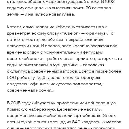
стал своеобразным архивом ушедшей эпохи. В 1992
году ему официально выделили почти 20 гектаров
земли — и началась новая глава.
Кстати, само название «Музеон» отсылает нас к
древнегреческому слову «museion» — «храм муз». То
есть это место, где обитают покровительницы
искусств и наук. И правда, здесь словно сходятся все
времена: рядом с монументальными фигурами
советской эпохи — работы авангардистов, которых в те
годы не выставляли, а чуть дальше — городская
скульптура современных авторов. Всего в парке более
500 работ. Тут идёт диалог эпох, которому вы
свидетель: официоз, искусство под запретом,
современная ирония...
В 2015 году к «Музеону» присоединили обновлённую
Крымскую набережную. Деревянные настилы,
современные скамейки, качели, арт-объекты… Здесь
есть и сухой фонтан площадью 840 квадратных метров.
А ещё — велодорожки, причал для речных прогулок и