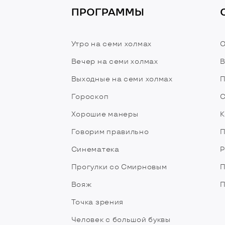
ПРОГРАММЫ
Утро на семи холмах
О
Вечер на семи холмах
В
Выходные на семи холмах
П
Гороскоп
С
Хорошие манеры
К
Говорим правильно
П
Синематека
Р
Прогулки со Смирновым
П
Вояж
П
Точка зрения
Человек с большой буквы