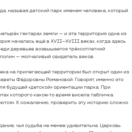
да, называя детский парк именем человека, который
четырёх гектарах земли — и эта территория одна из
ория началась ещё в XVII–XVIII веках, когда здесь
Среди деревьев возвышается трёхсотлетний
сполин — молчаливый свидетель веков.
века на прилегающей территории был открыт один из
заветы Фёдоровны Романовой. Говорят, именно это
ля будущей «детской» ориентации парка. При
тах которого какое-то время висела табличка:
аются». К сожалению, проверить эту историю сложно
дание, чья судьба не менее удивительна. Церковь