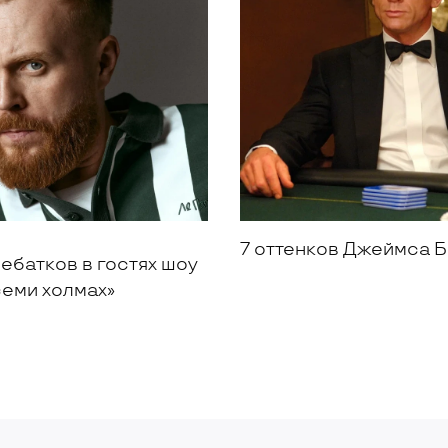
7 оттенков Джеймса 
ебатков в гостях шоу
семи холмах»