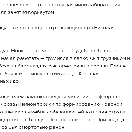
 развлечение — это настоящая мини лаборатория
для занятия воркаутом.
оду — в честь видного революционера Николая
ду в Москве, в семье повара. Судьба не баловала
ет начал работать — трудился в лавке, был грузчиком и
боях на баррикадах, был арестован и сослан. После
тобойцем на московский завод «Колючая
ных идей.
водителем замоскворецкой милиции, а в феврале
м чрезвычайной тройки по формированию Красной
сполнении служебных обязанностей: во главе отряда
адерживать банду в Петровском парке. При подходе
ков был смертельно ранен.