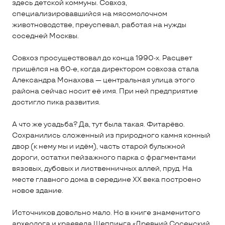
здесь детской коммуны. Совхоз,
специализировавшийся на мясомолочном
животноводстве, преуспевал, работая на нужды
соседней Москвы.
Совхоз просуществовал до конца 1990-х. Расцвет
пришёлся на 60-е, когда директором совхоза стала
Александра Монахова — центральная улица этого
района сейчас носит её имя. При ней предприятие
достигло пика развития.
А что же усадьба? Да, тут была такая. Фитарёво.
Сохранились сложенный из природного камня конный
двор (к нему мы и идём), часть старой булыжной
дороги, остатки пейзажного парка с фрагментами
вязовых, дубовых и лиственничных аллей, пруд. На
месте главного дома в середине XX века построено
новое здание.
Источников довольно мало. Но в книге знаменитого
археолога и краеведа Шеппинга «Древний Сосенский