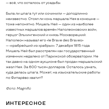
— всё, что осталось от усадьбы.
Была ли шпага тут или сочинили — доподлинно
неизвестно. Стоял ли конь маршала Нея в конюшне —
тоже непонятно. Мишель Ней — один из наиболее
известных маршалов времён Наполеоновских войн,
герцог Эльхингенский и князь Москворецкий.
Наполеон называл его «le Brave des Braves»
— «храбрейший из храбрых». 7 декабря 1815 года
Мишель Ней был расстрелян как государственный
изменник недалеко от Парижской обсерватории. Не
так давно на одном аукционе был продан маршальский
жезл Нея. За 600 тысяч долларов. Осталось узнать,
куда делась шпага. Может, на изыскательские работы
по Фитарёво хватит?
Фото: Magnific
ИНТЕРЕСНОЕ