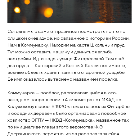
Сегодня мы с вами отправимся посмотреть нечто не
слишком очевидное, но связанное с историей России.
Нам в Коммунарку. Находим на карте Школьный пруд.
Тут можно оставить машину и двинуться вглубь
застройки. Идти надо к улице Фитарёвской. Там ещё
два пруда — Конторский и Конный. Как вы понимаете,
водные объекты хранят память о старинной усадьбе.
Её имя оказалось вытеснено названием посёлка.
Коммунарка — посёлок, располагающийся в юго-
западном направлении в 4 километрах от МКАД по
Калужскому шоссе. В 1920-х годах на землях Фитарёво
и соседних деревень было организовано подсобное
хозяйство ОГПУ — НКВД «Коммунарка», названное так
по инициативе главы этого ведомства Ф.Э.
Дзержинского, вероятно, из-за располагавшейся