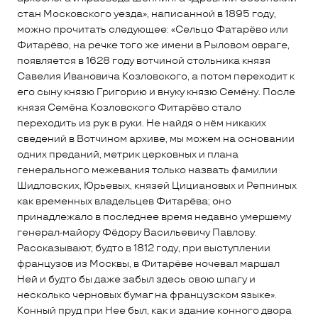
стан Московского уезда», написанной в 1895 году,
можно прочитать следующее: «Сельцо Фатарёво или
Фитарёво, на речке того же имени в Рыловом овраге,
появляется в 1628 году вотчиной стольника князя
Савелия Ивановича Козловского, а потом переходит к
его сыну князю Григорию и внуку князю Семёну. После
князя Семёна Козловского Фитарёво стало
переходить из рук в руки. Не найдя о нём никаких
сведений в Вотчином архиве, мы можем на основании
одних преданий, метрик церковных и плана
генерального межевания только назвать фамилии
Шидловских, Юрьевых, князей Цициановых и Репниных
как временных владельцев Фитарёва; оно
принадлежало в последнее время недавно умершему
генерал-майору Фёдору Васильевичу Павлову.
Рассказывают, будто в 1812 году, при выступлении
французов из Москвы, в Фитарёве ночевал маршал
Ней и будто бы даже забыл здесь свою шпагу и
несколько черновых бумаг на французском языке».
Конный пруд при Нее был, как и здание конного двора