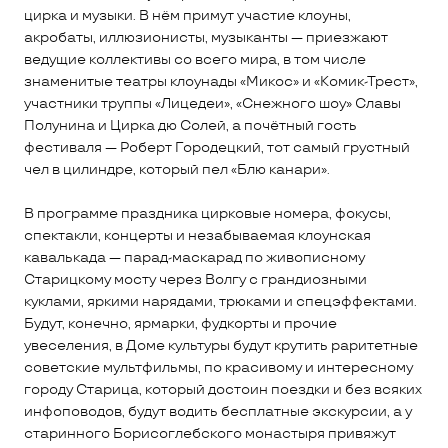
цирка и музыки. В нём примут участие клоуны,
акробаты, иллюзионисты, музыканты — приезжают
ведущие коллективы со всего мира, в том числе
знаменитые театры клоунады «Микос» и «Комик-Трест»,
участники труппы «Лицедеи», «Снежного шоу» Славы
Полунина и Цирка дю Солей, а почётный гость
фестиваля — Роберт Городецкий, тот самый грустный
чел в цилиндре, который пел «Блю канари».
В программе праздника цирковые номера, фокусы,
спектакли, концерты и незабываемая клоунская
кавалькада — парад-маскарад по живописному
Старицкому мосту через Волгу с грандиозными
куклами, яркими нарядами, трюками и спецэффектами.
Будут, конечно, ярмарки, фудкорты и прочие
увеселения, в Доме культуры будут крутить раритетные
советские мультфильмы, по красивому и интересному
городу Старица, который достоин поездки и без всяких
инфоповодов, будут водить бесплатные экскурсии, а у
старинного Борисоглебского монастыря привяжут