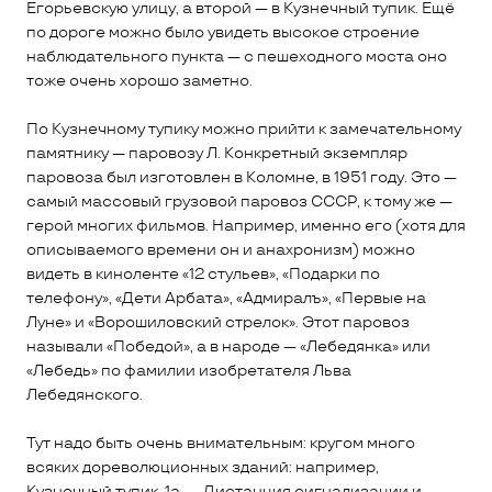
Егорьевскую улицу, а второй — в Кузнечный тупик. Ещё
по дороге можно было увидеть высокое строение
наблюдательного пункта — с пешеходного моста оно
тоже очень хорошо заметно.
По Кузнечному тупику можно прийти к замечательному
памятнику — паровозу Л. Конкретный экземпляр
паровоза был изготовлен в Коломне, в 1951 году. Это —
самый массовый грузовой паровоз СССР, к тому же —
герой многих фильмов. Например, именно его (хотя для
описываемого времени он и анахронизм) можно
видеть в киноленте «12 стульев», «Подарки по
телефону», «Дети Арбата», «Адмиралъ», «Первые на
Луне» и «Ворошиловский стрелок». Этот паровоз
называли «Победой», а в народе — «Лебедянка» или
«Лебедь» по фамилии изобретателя Льва
Лебедянского.
Тут надо быть очень внимательным: кругом много
всяких дореволюционных зданий: например,
Кузнечный тупик, 1а, — Дистанция сигнализации и