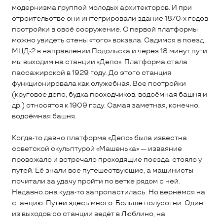
модернизма группой молодых архитекторов. И при
строительстве они интегрировали здание 1870-х годов
постройки в своё сооружение. С первой платформы
можно увидеть стены «того» вокзала. Садимся в поезд
МЦД-2 в направлении Подольска и через 18 минут пути
мы выходим на станции «Депо». Платформа стала
пассажирской в 1929 году. До этого станция
функционировала как служебная. Все постройки
(круговое депо, будка проходчиков, водоёмная башня и
др.) относятся к 1909 году. Самая заметная, конечно,
водоёмная башня.
Когда-то давно платформа «Депо» была известна
советской скульптурой «Машенька» — изваяние
провожало и встречало проходящие поезда, стояло у
путей. Её знали все путешествующие, а машинисты
почитали за удачу пройти по ветке рядом с ней.
Недавно она куда-то запропастилась. Но вернёмся на
станцию. Путей здесь много. Больше полусотни. Один
из выходов со станции ведёт в Люблино, на