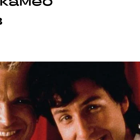
 камео
в