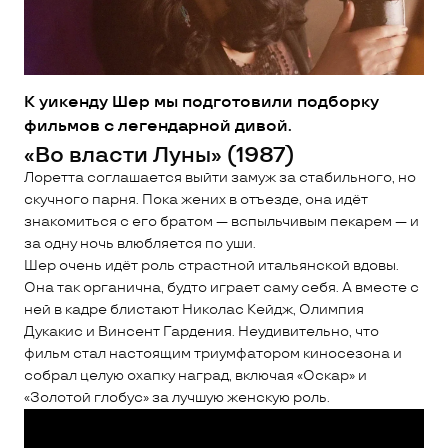
К уикенду Шер мы подготовили подборку
фильмов с легендарной дивой.
«Во власти Луны» (1987)
Лоретта соглашается выйти замуж за стабильного, но
скучного парня. Пока жених в отъезде, она идёт
знакомиться с его братом — вспыльчивым пекарем — и
за одну ночь влюбляется по уши.
Шер очень идёт роль страстной итальянской вдовы.
Она так органична, будто играет саму себя. А вместе с
ней в кадре блистают Николас Кейдж, Олимпия
Дукакис и Винсент Гардения. Неудивительно, что
фильм стал настоящим триумфатором киносезона и
собрал целую охапку наград, включая «Оскар» и
«Золотой глобус» за лучшую женскую роль.